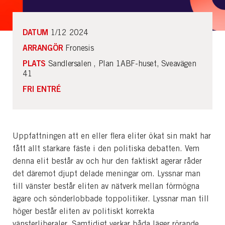
DATUM
1/12 2024
ARRANGÖR
Fronesis
PLATS
Sandlersalen , Plan 1ABF-huset, Sveavägen
41
FRI ENTRÉ
Uppfattningen att en eller flera eliter ökat sin makt har
fått allt starkare fäste i den politiska debatten. Vem
denna elit består av och hur den faktiskt agerar råder
det däremot djupt delade meningar om. Lyssnar man
till vänster består eliten av nätverk mellan förmögna
ägare och sönderlobbade toppolitiker. Lyssnar man till
höger består eliten av politiskt korrekta
vänsterliberaler. Samtidigt verkar båda läger rörande