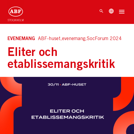
EVENEMANG
ABF-huset,evenemang,SocForum 2024
Eliter och
etablissemangskritik