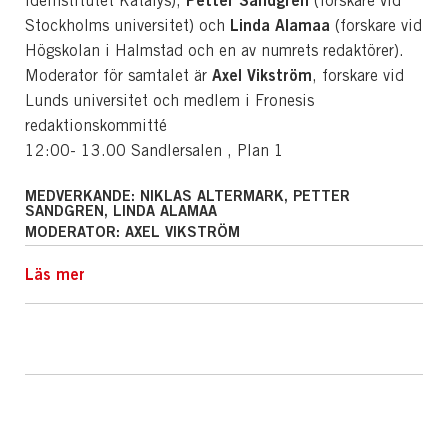
Petter Sandgren
idéinstitutet Katalys),
(forskare vid
Linda Alamaa
Stockholms universitet) och
(forskare vid
Högskolan i Halmstad och en av numrets redaktörer).
Axel Vikström
Moderator för samtalet är
, forskare vid
Lunds universitet och medlem i Fronesis
redaktionskommitté
12:00- 13.00 Sandlersalen , Plan 1
MEDVERKANDE:
NIKLAS ALTERMARK,
PETTER
SANDGREN,
LINDA ALAMAA
MODERATOR:
AXEL VIKSTRÖM
Läs mer