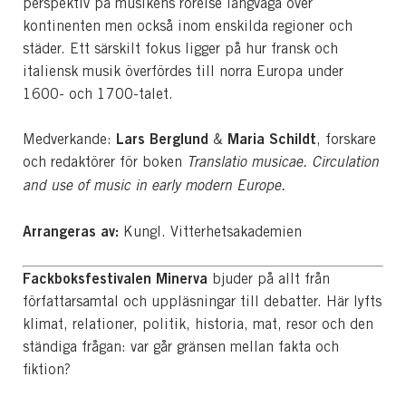
perspektiv på musikens rörelse långväga över
kontinenten men också inom enskilda regioner och
städer. Ett särskilt fokus ligger på hur fransk och
italiensk musik överfördes till norra Europa under
1600- och 1700-talet.
Lars Berglund
Maria Schildt
Medverkande:
&
, forskare
och redaktörer för boken
Translatio musicae. Circulation
and use of music in early modern Europe.
Arrangeras av:
Kungl. Vitterhetsakademien
Fackboksfestivalen Minerva
bjuder på allt från
författarsamtal och uppläsningar till debatter. Här lyfts
klimat, relationer, politik, historia, mat, resor och den
ständiga frågan: var går gränsen mellan fakta och
fiktion?