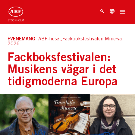
EVENEMANG
ABF-huset,Fackboksfestivalen Minerva
2026
Fackboksfestivalen:
Musikens vägar i det
tidigmoderna Europa