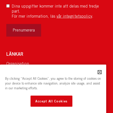
Dina uppgifter kommer inte att delas med tredje
part.
För mer information, läs
vår integritetspolicy
.
Prenumerera
LÄNKAR
Organisation
Om Oss
Lediga jobb
By clicking “Accept All Cookies”, you agree to the storing of cookies on
Nyheter och pressrum
your device to enhance site navigation, analyze site usage, and assist
in our marketing efforts.
Restaurang och konferens:
cirkelnstockholm.se
Accept All Cookies