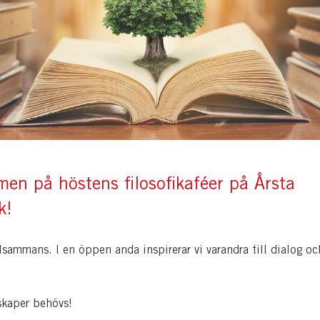
en på höstens filosofikaféer på Årsta
k!
llsammans. I en öppen anda inspirerar vi varandra till dialog oc
skaper behövs!