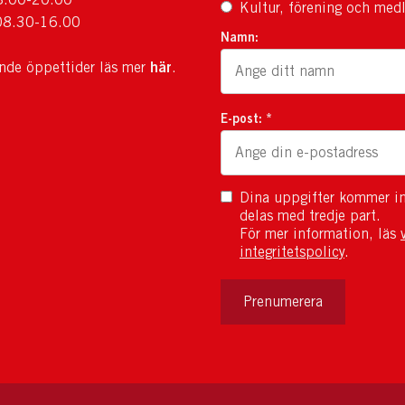
Kultur, förening och med
08.30-16.00
Namn:
här
ande öppettider läs mer
.
E-post: *
Dina uppgifter kommer in
delas med tredje part.
För mer information, läs
integritetspolicy
.
Prenumerera