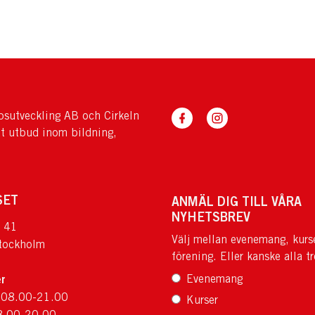
sutveckling AB och Cirkeln
tt utbud inom bildning,
SET
ANMÄL DIG TILL VÅRA
NYHETSBREV
 41
Välj mellan evenemang, kurs
tockholm
förening. Eller kanske alla tr
r
Evenemang
 08.00-21.00
Kurser
8.00-20.00