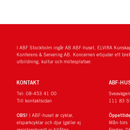
I ABF Stockholm ingår AB ABF-huset, ELVIRA Kunskap
Konferens & Servering AB. Koncernen erbjuder ett bre
utbildning, kultur och mötesplatser.
KONTAKT
ABF-HU
Tel: 08-453 41 00
Sveavägen
Till kontaktsidan
111 83 S
OBS!
Öppettide
I ABF-huset är cyklar,
elsparkcyklar och djur (gäller ej
Mån-tors
assistanshund) ej tillåtna.
Fredag 0