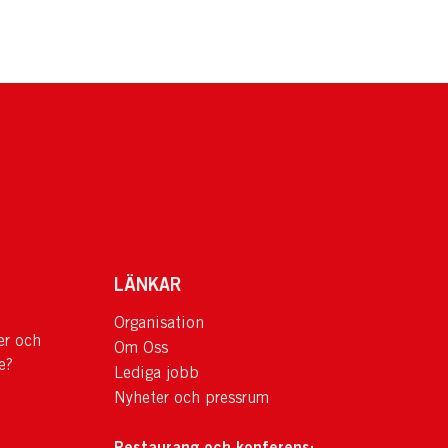
LÄNKAR
Organisation
er och
Om Oss
e?
Lediga jobb
Nyheter och pressrum
Restaurang och konferens: