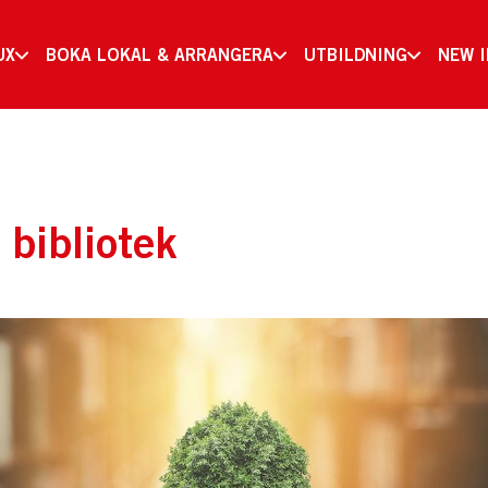
UX
BOKA LOKAL & ARRANGERA
UTBILDNING
NEW 
 bibliotek