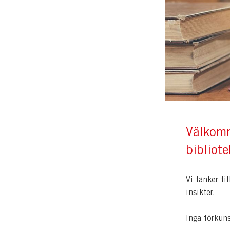
Välkomm
bibliote
Vi tänker ti
insikter.
Inga förkun