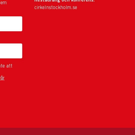
lem
cirkelnstockholm.se
te att
vår