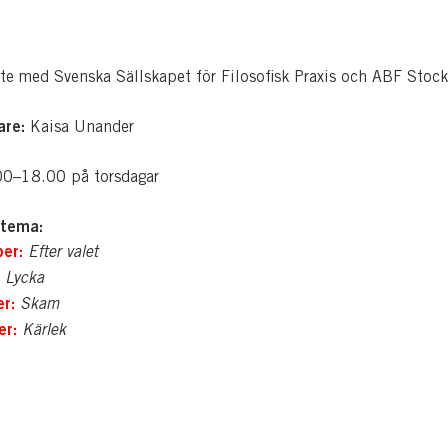
te med Svenska Sällskapet för Filosofisk Praxis och ABF Stoc
are:
Kaisa Unander
00–18.00 på torsdagar
tema:
er:
Efter valet
Lycka
r:
Skam
r:
Kärlek