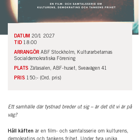
DATUM
20/1 2027
TID
18:00
ARRANGÖR
ABF Stockholm, Kulturarbetarnas
Socialdemokratiska Förening
PLATS
Zätasalen, ABF-huset, Sveavägen 41
PRIS
150:- (Ord. pris)
Ett samhälle där tystnad breder ut sig – är det dit vi är på
väg?
Håll käften
är en film- och samtalsserie om kulturens,
demokratins och tankens frihet. Under fyra unika