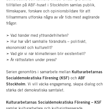
tillfällen på ABF-huset i Stockholm samlas publik,
filmskapare, forskare och opinionsbildare för att
tillsammans utforska några av vår tids mest avgörande
frågor:
➣ Vad händer med yttrandefriheten?
➣ Hur har vårt samhälle förändrats – politiskt,
ekonomiskt och kulturellt?
➣ Vad gör vi när klimatkrisen blir existentiell?
➣ Är rättsstaten under press?
Kulturarbetarnas
Serien genomförs i samarbete mellan
Socialdemokratiska Förening (KSF)
ABF
och
Stockholm
. Vi vill väcka engagemang, skapa dialog och
stärka det demokratiska samtalet.
Kulturarbetarnas Socialdemokratiska Förening – KSF
samlar kulturarbetare och kulturintresserade