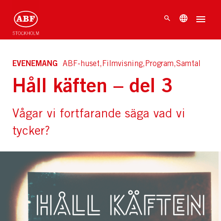
EVENEMANG
ABF-huset,Filmvisning,Program,Samtal
Håll käften – del 3
Vågar vi fortfarande säga vad vi
tycker?