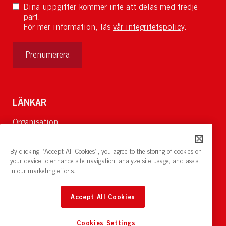
Dina uppgifter kommer inte att delas med tredje
part.
För mer information, läs
vår integritetspolicy
.
Prenumerera
LÄNKAR
Organisation
Om Oss
Lediga jobb
By clicking “Accept All Cookies”, you agree to the storing of cookies on
Nyheter och pressrum
your device to enhance site navigation, analyze site usage, and assist
in our marketing efforts.
Restaurang och konferens:
cirkelnstockholm.se
Accept All Cookies
Cookies Settings