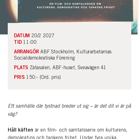
DATUM
20/2 2027
TID
11:00
ARRANGÖR
ABF Stockholm, Kulturarbetarnas
Socialdemokratiska Förening
PLATS
Zätasalen, ABF-huset, Sveavägen 41
PRIS
150:- (Ord. pris)
Ett samhälle där tystnad breder ut sig – är det dit vi är på
väg?
Håll käften
är en film- och samtalsserie om kulturens,
demokratins och tankens frihet. Under fyra unika