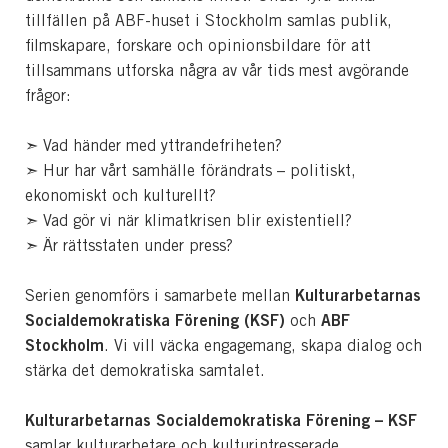
tillfällen på ABF-huset i Stockholm samlas publik,
filmskapare, forskare och opinionsbildare för att
tillsammans utforska några av vår tids mest avgörande
frågor:
➣ Vad händer med yttrandefriheten?
➣ Hur har vårt samhälle förändrats – politiskt,
ekonomiskt och kulturellt?
➣ Vad gör vi när klimatkrisen blir existentiell?
➣ Är rättsstaten under press?
Kulturarbetarnas
Serien genomförs i samarbete mellan
Socialdemokratiska Förening (KSF)
ABF
och
Stockholm
. Vi vill väcka engagemang, skapa dialog och
stärka det demokratiska samtalet.
Kulturarbetarnas Socialdemokratiska Förening – KSF
samlar kulturarbetare och kulturintresserade