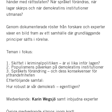
händer med rättsstaten? När språket förändras, när
lagar skärps och när demokratins institutioner
utmanas?
Genom dokumenterade röster från forskare och experter
växer en bild fram av ett samhälle där grundläggande
principer sätts i rörelse.
Teman i fokus:
1. Skiftet i kriminalpolitiken – är vi lika inför lagen?
2. Populismens påverkan på demokratins institutioner
3. Språkets förändring – och dess konsekvenser för
yttrandefriheten
Efterföljande samtal:
Hur robust är vår demokrati – egentligen?
Karin Wegsjö
Medverkande:
samt inbjudna experter
Övriga medverkande släpps inom kort!