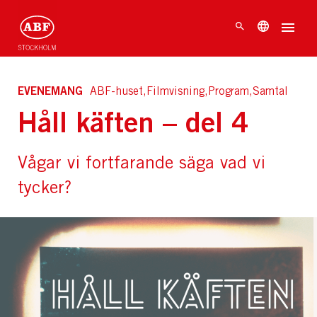
EVENEMANG
ABF-huset,Filmvisning,Program,Samtal
Håll käften – del 4
Vågar vi fortfarande säga vad vi
tycker?