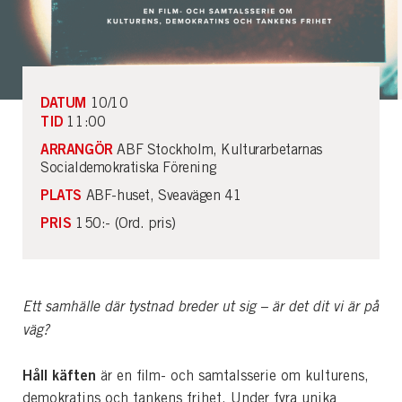
DATUM
10/10
TID
11:00
ARRANGÖR
ABF Stockholm, Kulturarbetarnas
Socialdemokratiska Förening
PLATS
ABF-huset, Sveavägen 41
PRIS
150:- (Ord. pris)
Ett samhälle där tystnad breder ut sig – är det dit vi är på
väg?
Håll käften
är en film- och samtalsserie om kulturens,
demokratins och tankens frihet. Under fyra unika