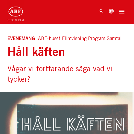
EVENEMANG
ABF-huset,Filmvisning,Program,Samtal
Håll käften
Vågar vi fortfarande säga vad vi
tycker?