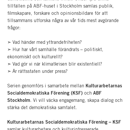
tillfällen på ABF-huset i Stockholm samlas publik,
filmskapare, forskare och opinionsbildare för att
tillsammans utforska några av vår tids mest avgörande
frågor:
➣ Vad händer med yttrandefriheten?
➣ Hur har vårt samhälle förändrats – politiskt,
ekonomiskt och kulturellt?
➣ Vad gör vi när klimatkrisen blir existentiell?
➣ Är rättsstaten under press?
Kulturarbetarnas
Serien genomförs i samarbete mellan
Socialdemokratiska Förening (KSF)
ABF
och
Stockholm
. Vi vill väcka engagemang, skapa dialog och
stärka det demokratiska samtalet.
Kulturarbetarnas Socialdemokratiska Förening – KSF
samlar kulturarbetare och kulturintresserade