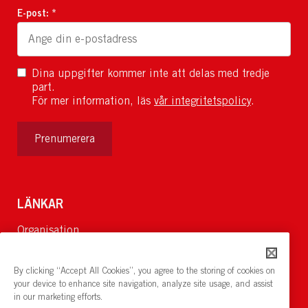
E-post: *
Dina uppgifter kommer inte att delas med tredje
part.
För mer information, läs
vår integritetspolicy
.
Prenumerera
LÄNKAR
Organisation
Om Oss
Lediga jobb
By clicking “Accept All Cookies”, you agree to the storing of cookies on
Nyheter och pressrum
your device to enhance site navigation, analyze site usage, and assist
in our marketing efforts.