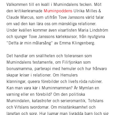
Välkommen till en kväll i Mumindalens tecken. Möt
den kritikerkramade
Muminpoddens
Ulrika Milles &
Claude Marcus, som utifrån Tove Janssons värld talar
om vad den kan lära oss om mänskliga relationer.
Under kvällen kommer även visartisten Maria Lindström
och sjunger Tove Janssons kärleksvisor, från nyutgivna
”Detta är min målarsång” av Emma Klingenberg.
Det handlar om snällheten och toleransen som
Mumindalens testamente, om Filifjonkan som
bonusmamma, parterapi med hemuler och hur frånvaro
skapar kriser i relationer. Om Hemulers
klänningar, queera förebilder och livets röda rubiner.
Kan man vara kär i Muminmamman? Är Mymlan en
varning eller en förebild? Om den politiska
Mumindalen, katastrofer och serieromantik, Tofslans
och Vifslans svordomar. Om misstänksamhet och
längtan och sorg. Hur lugnar man livrädda barn (och sig