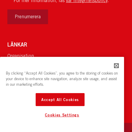
För mer information, läs
vår integritetspolicy
.
Prenumerera
LÄNKAR
Organisation
Om Oss
Lediga jobb
By clicking “Accept All Cookies”, you agree to the storing of cookies on
Nyheter och pressrum
your device to enhance site navigation, analyze site usage, and assist
in our marketing efforts.
Restaurang och konferens:
cirkelnstockholm.se
Accept All Cookies
Cookies Settings