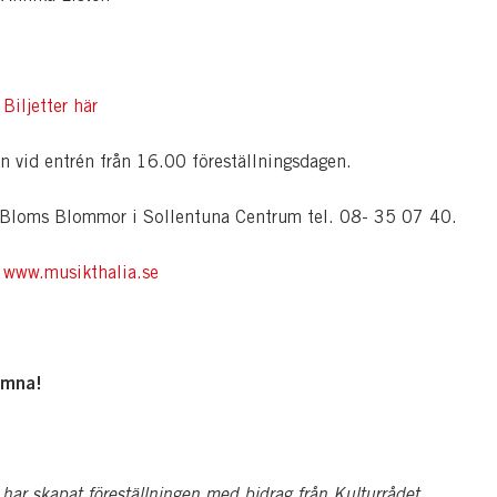
-
Biljetter här
en vid entrén från 16.00 föreställningsdagen.
Bloms Blommor i Sollentuna Centrum tel. 08- 35 07 40.
n
www.musikthalia.se
omna!
har skapat föreställningen med bidrag från Kulturrådet.