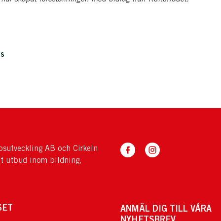
is
sutveckling AB och Cirkeln
tt utbud inom bildning,
SET
ANMÄL DIG TILL VÅRA
NYHETSBREV