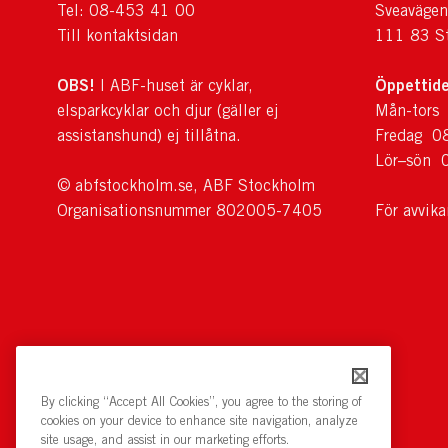
Tel: 08-453 41 00
Sveavägen
Till kontaktsidan
111 83 S
OBS!
Öppettide
I ABF-huset är cyklar,
elsparkcyklar och djur (gäller ej
Mån-tors
assistanshund) ej tillåtna.
Fredag 0
Lör–sön 
© abfstockholm.se, ABF Stockholm
Organisationsnummer 802005-7405
För avvik
By clicking “Accept All Cookies”, you agree to the storing of
cookies on your device to enhance site navigation, analyze
site usage, and assist in our marketing efforts.