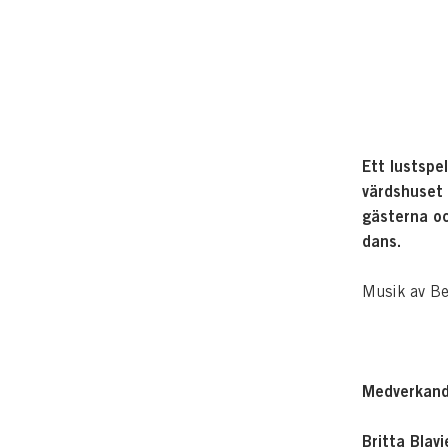
Ett lustspe
värdshuset 
gästerna oc
dans.
Musik av Be
Medverkan
Britta Blavi