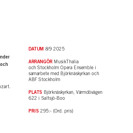
DATUM
8/9 2025
änder
ARRANGÖR
MusikThalia
 och
och Stockholm Opera Ensemble i
samarbete med Björknäskyrkan och
ABF Stockholm
zart.
PLATS
Björknäskyrkan, Värmdövägen
622 i Saltsjö-Boo
PRIS
295:- (Ord. pris)