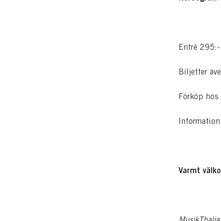
Entré 295:
Biljetter äv
Förköp hos 
Informatio
Varmt välk
MusikThalia 