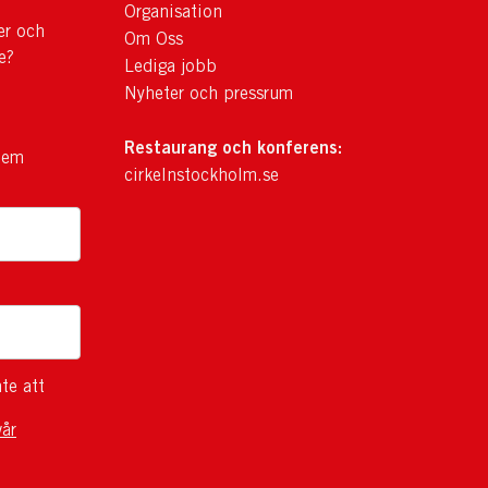
Organisation
er och
Om Oss
e?
Lediga jobb
Nyheter och pressrum
Restaurang och konferens:
lem
cirkelnstockholm.se
te att
vår