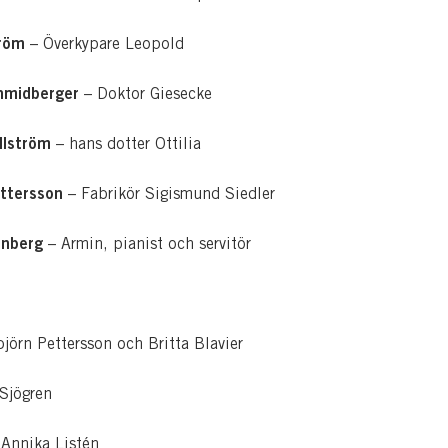
tröm
– Överkypare Leopold
hmidberger
– Doktor Giesecke
llström
– hans dotter Ottilia
ettersson
– Fabrikör Sigismund Siedler
nberg
– Armin, pianist och servitör
björn Pettersson och Britta Blavier
 Sjögren
 Annika Listén