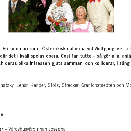
l. En sommardröm i Österrikiska alperna vid Wolfgangsee. Till
där det i kväll spelas opera, Cosi fan tutte – så gör alla, anl
h deras olika intressen gjuts samman, och kolliderar, i sång
natzky, Lehàr, Kander, Stolz, Strecker, Granichstaedten och Mo
de
:
er
– Värdshusvärdinnan Josepha