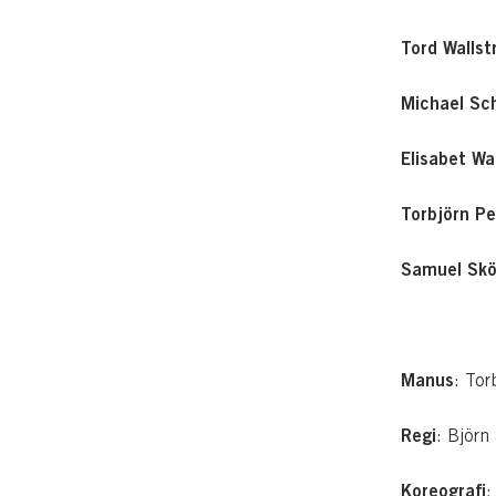
Tord Walls
Michael Sc
Elisabet Wa
Torbjörn P
Samuel Skö
Manus
: Tor
Regi
: Björn
Koreografi
: