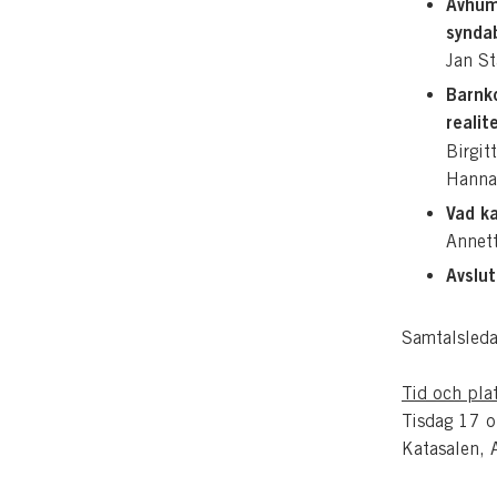
Avhuma
synda
Jan St
Barnko
realit
Birgit
Hannah
Vad k
Annet
Avslu
Samtalsleda
Tid och plat
Tisdag 17 o
Katasalen, 