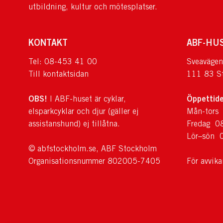
utbildning, kultur och mötesplatser.
KONTAKT
ABF-HU
Tel: 08-453 41 00
Sveavägen
Till kontaktsidan
111 83 S
OBS!
Öppettide
I ABF-huset är cyklar,
elsparkcyklar och djur (gäller ej
Mån-tors
assistanshund) ej tillåtna.
Fredag 0
Lör–sön 
© abfstockholm.se, ABF Stockholm
Organisationsnummer 802005-7405
För avvik