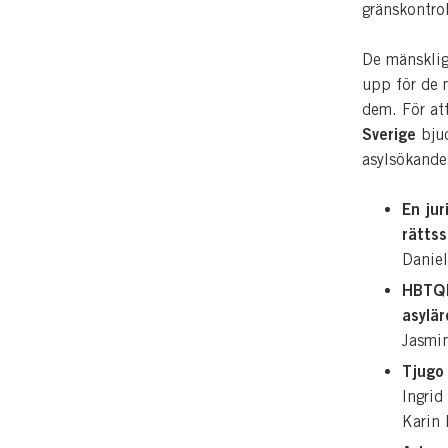
gränskontrol
De mänsklig
upp för de 
dem. För att
Sverige
bjud
asylsökandes
En jur
rätts
Daniel
HBTQI
asylä
Jasmi
Tjugo
Ingrid
Karin 