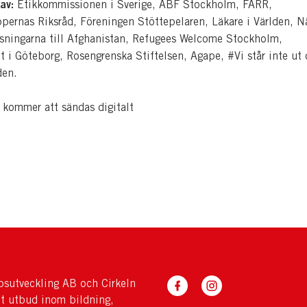
av:
Etikkommissionen i Sverige, ABF Stockholm, FARR,
ppernas Riksråd, Föreningen Stöttepelaren, Läkare i Världen, N
sningarna till Afghanistan, Refugees Welcome Stockholm,
t i Göteborg, Rosengrenska Stiftelsen, Agape, #Vi står inte ut
den.
kommer att sändas digitalt
sutveckling AB och Cirkeln
tt utbud inom bildning,