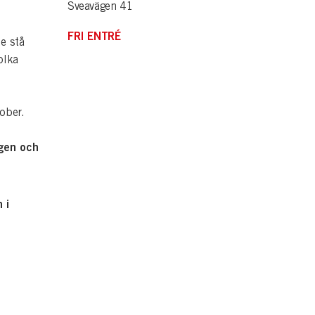
Sveavägen 41
FRI ENTRÉ
e stå
olka
i
ober.
ngen och
 i