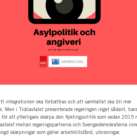
tt integrationen ska förbättras och att samhället ska bli mer
e. Men i Tidöavtalet presenterade regeringen inget sådant, bar
g för att ytterligare skärpa den flyktingpolitik som sedan 2015 
öavtalet mellan regeringspartierna och Sverigedemokraterna inn
gd skärpningar som gäller arbetstillstånd, utvisningar,