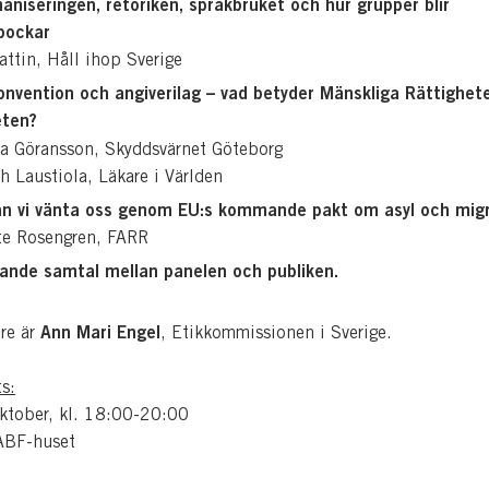
niseringen, retoriken, språkbruket och hur grupper blir
bockar
attin, Håll ihop Sverige
nvention och angiverilag – vad betyder Mänskliga Rättighete
eten?
ta Göransson, Skyddsvärnet Göteborg
 Laustiola, Läkare i Världen
an vi vänta oss genom EU:s kommande pakt om asyl och mig
te Rosengren, FARR
tande samtal mellan panelen och publiken.
Ann Mari Engel
re är
, Etikkommissionen i Sverige.
s:
ktober, kl. 18:00-20:00
ABF-huset