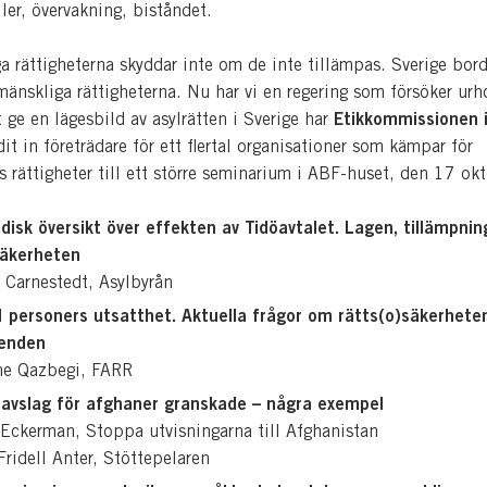
ler, övervakning, biståndet.
a rättigheterna skyddar inte om de inte tillämpas. Sverige bord
mänskliga rättigheterna. Nu har vi en regering som försöker urh
Etikkommissionen 
 ge en lägesbild av asylrätten i Sverige har
it in företrädare för ett flertal organisationer som kämpar för
 rättigheter till ett större seminarium i ABF-huset, den 17 okt
idisk översikt över effekten av Tidöavtalet. Lagen, tillämpni
säkerheten
 Carnestedt, Asylbyrån
 personers utsatthet. Aktuella frågor om rätts(o)säkerheten
renden
ne Qazbegi, FARR
 avslag för afghaner granskade – några exempel
 Eckerman, Stoppa utvisningarna till Afghanistan
Fridell Anter, Stöttepelaren