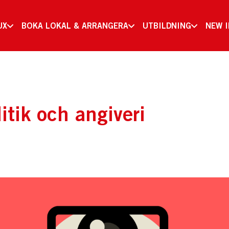
UX
BOKA LOKAL & ARRANGERA
UTBILDNING
NEW 
tik och angiveri