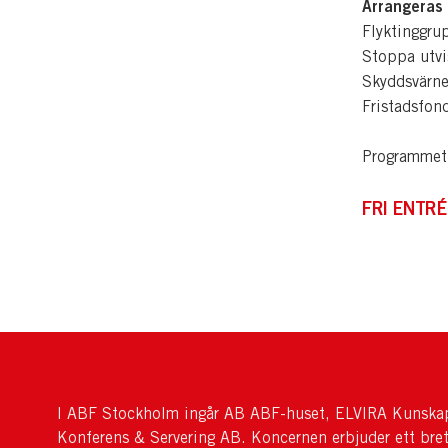
Arrangeras 
Flyktinggru
Stoppa utvi
Skyddsvärne
Fristadsfon
Programmet 
FRI ENTRÉ
I ABF Stockholm ingår AB ABF-huset, ELVIRA Kunskap
Konferens & Servering AB. Koncernen erbjuder ett bre