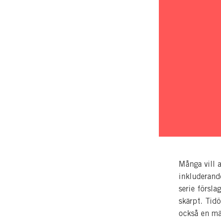
Många vill a
inkluderand
serie försla
skärpt. Tid
också en män