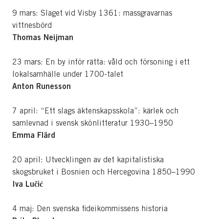
9 mars: Slaget vid Visby 1361: massgravarnas
vittnesbörd
Thomas Neijman
23 mars: En by inför rätta: våld och försoning i ett
lokalsamhälle under 1700-talet
Anton Runesson
7 april: “Ett slags äktenskapsskola”: kärlek och
samlevnad i svensk skönlitteratur 1930–1950
Emma Flärd
20 april: Utvecklingen av det kapitalistiska
skogsbruket i Bosnien och Hercegovina 1850–1990
Iva Lučić
4 maj: Den svenska fideikommissens historia