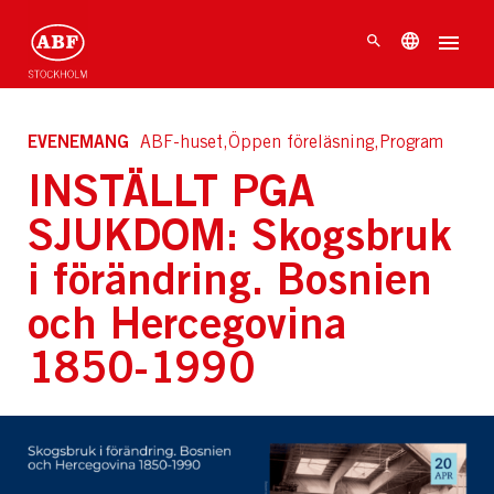
EVENEMANG
ABF-huset,Öppen föreläsning,Program
INSTÄLLT PGA
SJUKDOM: Skogsbruk
i förändring. Bosnien
och Hercegovina
1850-1990