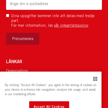
Dina uppgifter kommer inte att delas med tredje
part.
För mer information, läs
vår integritetspolicy
.
Prenumerera
LÄNKAR
Organisation
Om Oss
Lediga jobb
By clicking “Accept All Cookies”, you agree to the storing of cookies on
Nyheter och pressrum
your device to enhance site navigation, analyze site usage, and assist
in our marketing efforts.
Restaurang och konferens:
cirkelnstockholm.se
Accept All Cookies