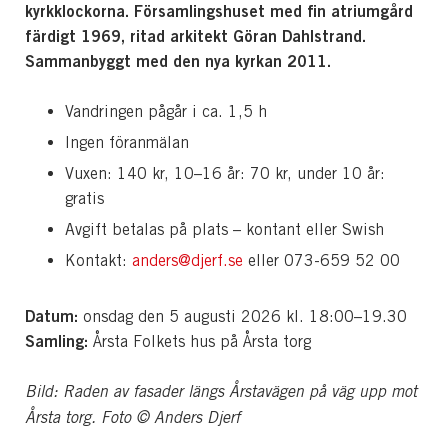
kyrkklockorna. Församlingshuset med fin atriumgård
färdigt 1969, ritad arkitekt Göran Dahlstrand.
Sammanbyggt med den nya kyrkan 2011.
Vandringen pågår i ca. 1,5 h
Ingen föranmälan
Vuxen: 140 kr, 10–16 år: 70 kr, under 10 år:
gratis
Avgift betalas på plats – kontant eller Swish
Kontakt:
anders@djerf.se
eller
073-659
5
2
0
0
Datum:
onsdag den 5 augusti 2026 kl. 18:00–19.30
Samling:
Årsta Folkets hus på Årsta torg
Bild: Raden av fasader längs Årstavägen på väg upp mot
Årsta torg. Foto © Anders Djerf