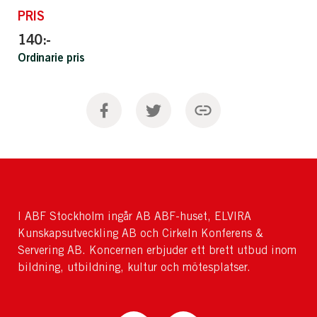
PRIS
140:-
Ordinarie pris
I ABF Stockholm ingår AB ABF-huset, ELVIRA
Kunskapsutveckling AB och Cirkeln Konferens &
Servering AB. Koncernen erbjuder ett brett utbud inom
bildning, utbildning, kultur och mötesplatser.