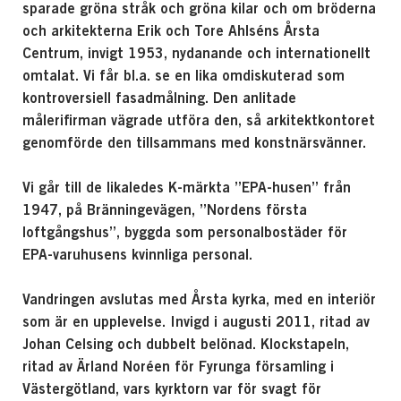
sparade gröna stråk och gröna kilar och om bröderna
och arkitekterna Erik och Tore Ahlséns Årsta
Centrum, invigt 1953, nydanande och internationellt
omtalat. Vi får bl.a. se en lika omdiskuterad som
kontroversiell fasadmålning. Den anlitade
målerifirman vägrade utföra den, så arkitektkontoret
genomförde den tillsammans med konstnärsvänner.
Vi går till de likaledes K-märkta ”EPA-husen” från
1947, på Bränningevägen, ”Nordens första
loftgångshus”, byggda som personalbostäder för
EPA-varuhusens kvinnliga personal.
Vandringen avslutas med Årsta kyrka, med en interiör
som är en upplevelse. Invigd i augusti 2011, ritad av
Johan Celsing och dubbelt belönad. Klockstapeln,
ritad av Ärland Noréen för Fyrunga församling i
Västergötland, vars kyrktorn var för svagt för