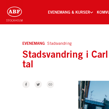
EVENEMANG & KURSER
KOMV
EVENEMANG
Stadsvandring
Stadsvandring i Car
tal