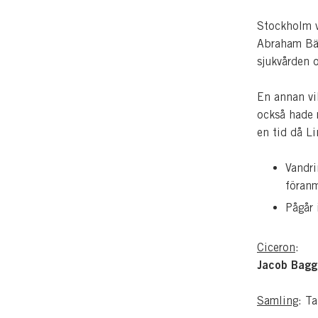
Stockholm v
Abraham Bäc
sjukvården o
En annan vi
också hade 
en tid då L
Vandri
föran
Pågår 
Ciceron
:
Jacob Bagg
Samling
: T