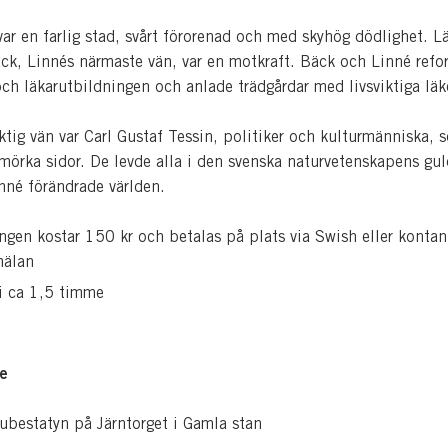
ar en farlig stad, svårt förorenad och med skyhög dödlighet. L
k, Linnés närmaste vän, var en motkraft. Bäck och Linné refo
ch läkarutbildningen och anlade trädgårdar med livsviktiga läk
ktig vän var Carl Gustaf Tessin, politiker och kulturmänniska, 
mörka sidor. De levde alla i den svenska naturvetenskapens gul
inné förändrade världen.
ngen kostar 150 kr och betalas på plats via Swish eller kontan
mälan
i ca 1,5 timme
e
aubestatyn på Järntorget i Gamla stan