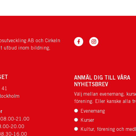
sutveckling AB och Cirkeln
tt utbud inom bildning,
SET
ANMÄL DIG TILL VÅRA
NYHETSBREV
 41
Välj mellan evenemang, kurs
tockholm
förening. Eller kanske alla tr
r
Evenemang
 08.00-21.00
Kurser
8.00-20.00
Kultur, förening och med
08.30-16.00