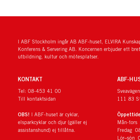
I ABF Stockholm ingår AB ABF-huset, ELVIRA Kunskap
Konferens & Servering AB. Koncernen erbjuder ett bre
utbildning, kultur och mötesplatser.
KONTAKT
ABF-HU
Tel: 08-453 41 00
Sveavägen
Till kontaktsidan
111 83 S
OBS!
Öppettide
I ABF-huset är cyklar,
elsparkcyklar och djur (gäller ej
Mån-tors
assistanshund) ej tillåtna.
Fredag 0
Lör–sön 