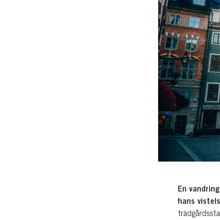
En vandring
hans vistel
trädgårdsst