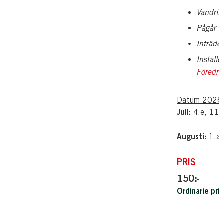
Vandri
Pågår 
Inträd
Instäl
Föredr
Datum 202
Juli:
4.e, 11
Augusti:
1.a
PRIS
150:-
Ordinarie pr