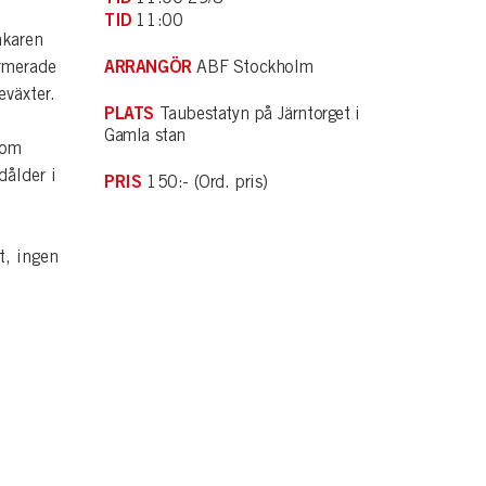
TID
11:00
äkaren
ARRANGÖR
rmerade
ABF Stockholm
eväxter.
PLATS
Taubestatyn på Järntorget i
Gamla stan
som
dålder i
PRIS
150:- (Ord. pris)
t, ingen