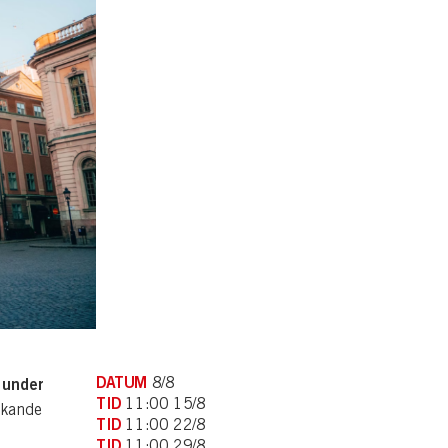
DATUM
8/8
 under
TID
11:00 15/8
inkande
TID
11:00 22/8
TID
11:00 29/8