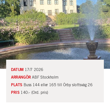
DATUM
17/7 2026
ARRANGÖR
ABF Stockholm
PLATS
Buss 144 eller 165 till Örby slottsväg 26
PRIS
140:- (Ord. pris)