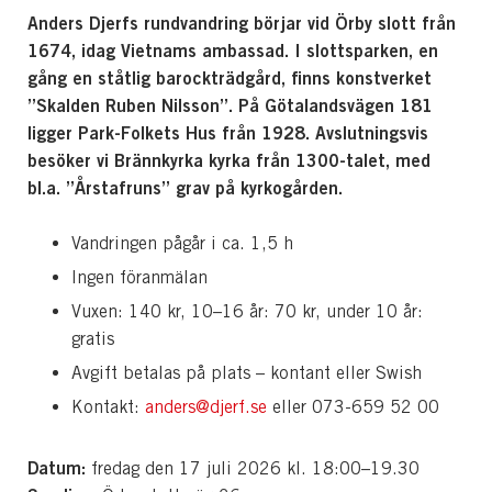
Anders Djerfs rundvandring börjar vid Örby slott från
1674, idag Vietnams ambassad. I slottsparken, en
gång en ståtlig barockträdgård, finns konstverket
”Skalden Ruben Nilsson”. På Götalandsvägen 181
ligger Park-Folkets Hus från 1928. Avslutningsvis
besöker vi Brännkyrka kyrka från 1300-talet, med
bl.a. ”Årstafruns” grav på kyrkogården.
Vandringen pågår i ca. 1,5 h
Ingen föranmälan
Vuxen: 140 kr, 10–16 år: 70 kr, under 10 år:
gratis
Avgift betalas på plats – kontant eller Swish
Kontakt:
anders@djerf.se
eller
073-659
5
2
0
0
Datum:
fredag den 17 juli 2026 kl. 18:00–19.30