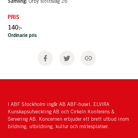
Samling:
Örby slottsväg 26
PRIS
140:-
Ordinarie pris
I ABF Stockholm ingår AB ABF-huset, ELVIRA
Kunskapsutveckling AB och Cirkeln Konferens &
Servering AB. Koncernen erbjuder ett brett utbud inom
bildning, utbildning, kultur och mötesplatser.