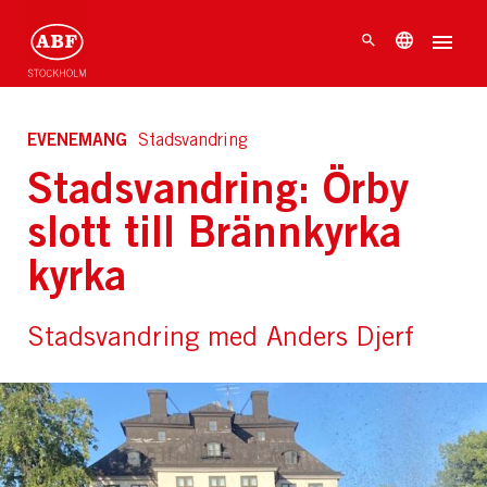
EVENEMANG
Stadsvandring
Stadsvandring: Örby
slott till Brännkyrka
kyrka
Stadsvandring med Anders Djerf