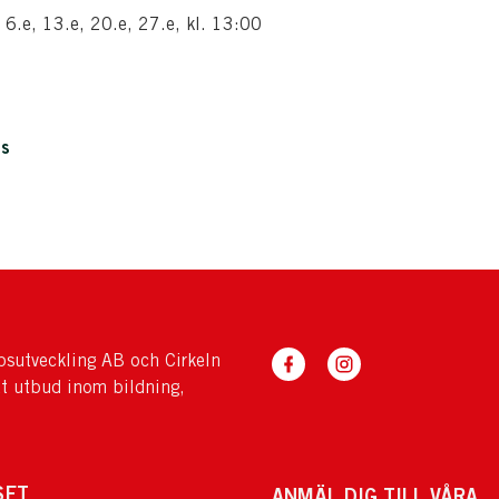
6.e, 13.e, 20.e, 27.e, kl. 13:00
is
sutveckling AB och Cirkeln
tt utbud inom bildning,
SET
ANMÄL DIG TILL VÅRA