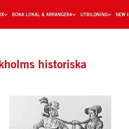
UX
BOKA LOKAL & ARRANGERA
UTBILDNING
NEW 
kholms historiska