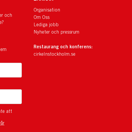
Organisation
er och
Om Oss
e?
Lediga jobb
Nyheter och pressrum
Restaurang och konferens:
lem
cirkelnstockholm.se
te att
vår