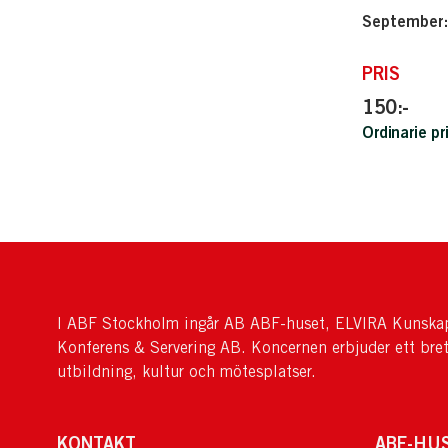
September:
PRIS
150:-
Ordinarie pr
I ABF Stockholm ingår AB ABF-huset, ELVIRA Kunskap
Konferens & Servering AB. Koncernen erbjuder ett bre
utbildning, kultur och mötesplatser.
KONTAKT
ABF-HU