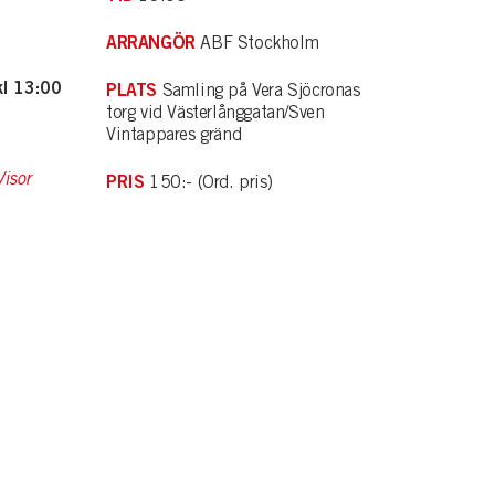
ARRANGÖR
ABF Stockholm
kl 13:00
PLATS
Samling på Vera Sjöcronas
torg vid Västerlånggatan/Sven
Vintappares gränd
isor
PRIS
150:- (Ord. pris)