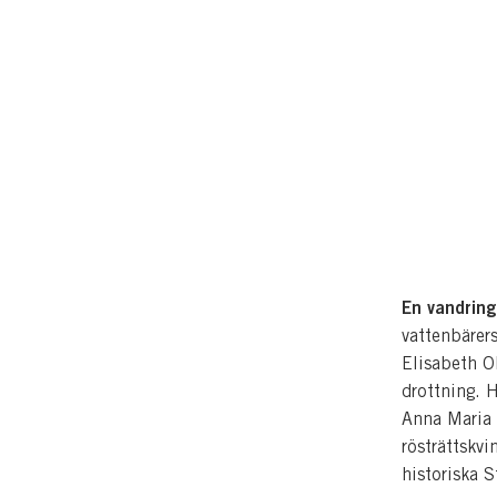
En vandring
vattenbärer
Elisabeth O
drottning. 
Anna Maria
rösträttskv
historiska 