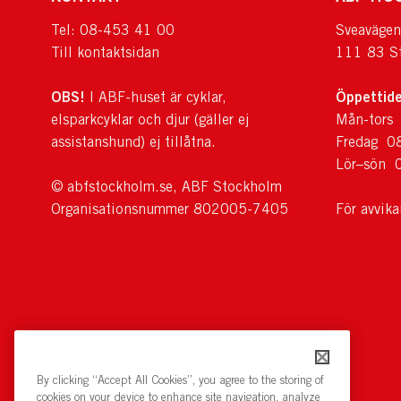
Tel: 08-453 41 00
Sveavägen
Till kontaktsidan
111 83 S
OBS!
Öppettide
I ABF-huset är cyklar,
elsparkcyklar och djur (gäller ej
Mån-tors
assistanshund) ej tillåtna.
Fredag 0
Lör–sön 
© abfstockholm.se, ABF Stockholm
Organisationsnummer 802005-7405
För avvik
By clicking “Accept All Cookies”, you agree to the storing of
cookies on your device to enhance site navigation, analyze