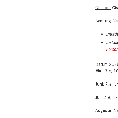
Gis
Ciceron:
Samling:
Ver
Inträd
Instäl
Föredr
Datum 202
Maj:
3.e, 10
Juni:
7.e, 14
Juli:
5.e, 12
Augusti:
2.a