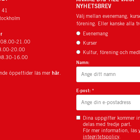
NYHETSBREV
 41
Välj mellan evenemang, kurs
tockholm
förening. Eller kanske alla tr
r
Evenemang
 08.00-21.00
Kurser
8.00-20.00
Kultur, förening och med
08.30-16.00
Namn:
här
ande öppettider läs mer
.
E-post: *
Dina uppgifter kommer in
delas med tredje part.
För mer information, läs
integritetspolicy
.