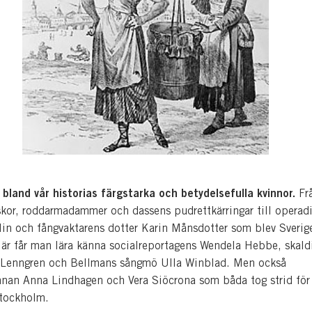
 bland vår historias färgstarka och betydelsefulla kvinnor.
Frå
skor, roddarmadammer och dassens pudrettkärringar till operad
lin och fångvaktarens dotter Karin Månsdotter som blev Sverig
Här får man lära känna socialreportagens Wendela Hebbe, skal
 Lenngren och Bellmans sångmö Ulla Winblad. Men också
innan Anna Lindhagen och Vera Siöcrona som båda tog strid för 
Stockholm.