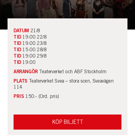
DATUM
21/8
TID
19:00 22/8
TID
19:00 23/8
TID
15:00 28/8
TID
19:00 29/8
TID
19:00
ARRANGÖR
Teaterverket och ABF Stockholm
PLATS
Teaterverket Svea – stora scen, Sveavägen
114
PRIS
150:- (Ord. pris)
KÖP BILJETT