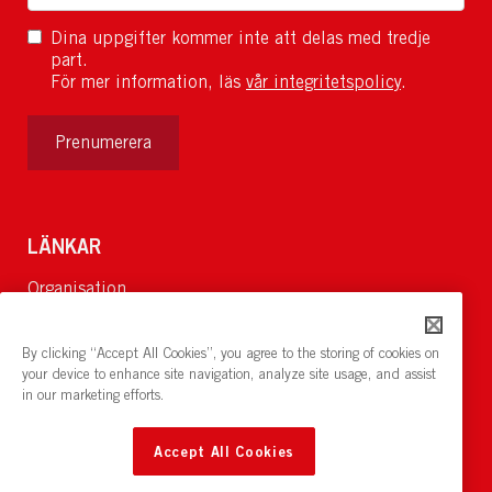
Dina uppgifter kommer inte att delas med tredje
part.
För mer information, läs
vår integritetspolicy
.
Prenumerera
LÄNKAR
Organisation
Om Oss
Lediga jobb
By clicking “Accept All Cookies”, you agree to the storing of cookies on
Nyheter och pressrum
your device to enhance site navigation, analyze site usage, and assist
in our marketing efforts.
Restaurang och konferens:
cirkelnstockholm.se
Accept All Cookies