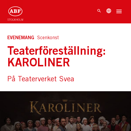
EVENEMANG
Scenkonst
Teaterföreställning:
KAROLINER
På Teaterverket Svea