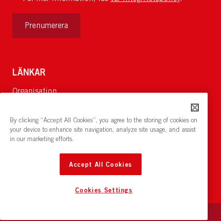
Prenumerera
LÄNKAR
Organisation
Om Oss
Lediga jobb
By clicking “Accept All Cookies”, you agree to the storing of cookies on
Nyheter och pressrum
your device to enhance site navigation, analyze site usage, and assist
in our marketing efforts.
Restaurang och konferens:
cirkelnstockholm.se
Accept All Cookies
Cookies Settings