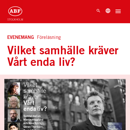
EVENEMANG
Föreläsning
Vilket samhälle kräver
Vårt enda liv?