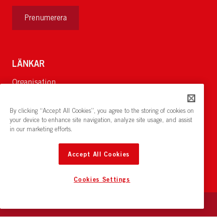
Prenumerera
LÄNKAR
Organisation
Om Oss
Lediga jobb
By clicking “Accept All Cookies”, you agree to the storing of cookies on
Nyheter och pressrum
your device to enhance site navigation, analyze site usage, and assist
in our marketing efforts.
Restaurang och konferens:
cirkelnstockholm.se
Accept All Cookies
Cookies Settings