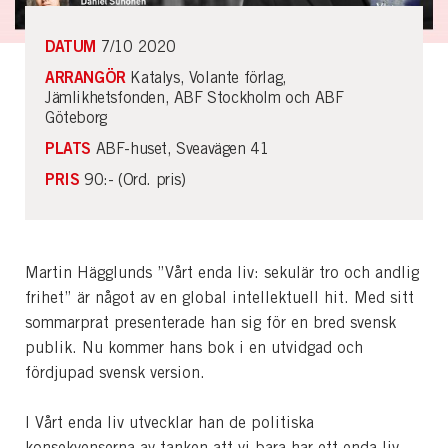
DATUM
7/10 2020
ARRANGÖR
Katalys, Volante förlag,
Jämlikhetsfonden, ABF Stockholm och ABF
Göteborg
PLATS
ABF-huset, Sveavägen 41
PRIS
90:- (Ord. pris)
Martin Hägglunds ”Vårt enda liv: sekulär tro och andlig
frihet” är något av en global intellektuell hit. Med sitt
sommarprat presenterade han sig för en bred svensk
publik. Nu kommer hans bok i en utvidgad och
fördjupad svensk version.
I Vårt enda liv utvecklar han de politiska
konsekvenserna av tanken att vi bara har ett enda liv.