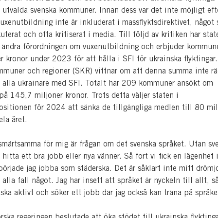
 i utvalda svenska kommuner. Innan dess var det inte möjligt ef
xenutbildning inte är inkluderat i massflyktsdirektivet, något
uterat och ofta kritiserat i media. Till följd av kritiken har stat
t ändra förordningen om vuxenutbildning och erbjuder kommun
 kronor under 2023 för att hålla i SFI för ukrainska flyktingar.
mmuner och regioner (SKR) vittnar om att denna summa inte räc
tå alla ukrainare med SFI. Totalt har 209 kommuner ansökt om
på 145,7 miljoner kronor. Trots detta väljer staten i
sitionen för 2024 att sänka de tillgängliga medlen till 80 mil
hela året.
smärtsamma för mig är frågan om det svenska språket. Utan sv
t hitta ett bra jobb eller nya vänner. Så fort vi fick en lägenhet 
örjade jag jobba som städerska. Det är såklart inte mitt drömj
alla fall något. Jag har insett att språket är nyckeln till allt, s
ska aktivt och söker ett jobb där jag också kan träna på språk
ska regeringen beslutade att öka stödet till ukrainska flykting