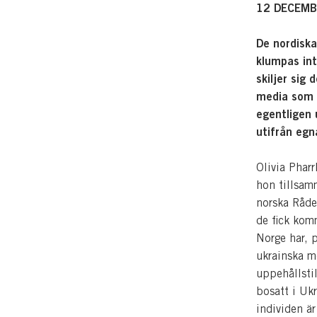
12 DECEMB
De nordiska
klumpas int
skiljer sig
media som 
egentligen 
utifrån egn
Olivia Phar
hon tillsam
norska Råde 
de fick komm
Norge har, p
ukrainska me
uppehållsti
bosatt i Uk
individen ä