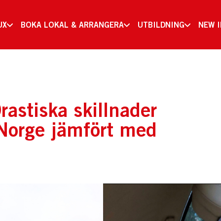
UX
BOKA LOKAL & ARRANGERA
UTBILDNING
NEW 
rastiska skillnader
 Norge jämfört med