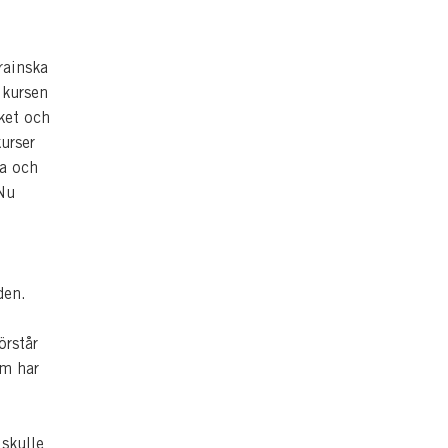
rainska
 kursen
åket och
kurser
ka och
Nu
aden.
örstår
om har
 skulle