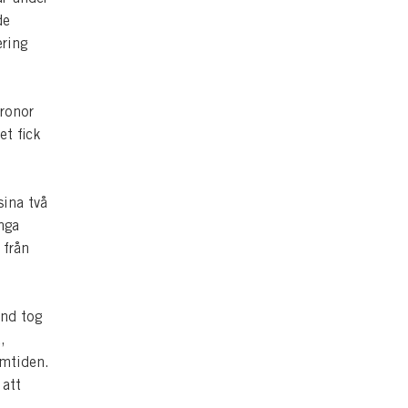
de
ering
kronor
et fick
sina två
nga
 från
and tog
,
amtiden.
 att