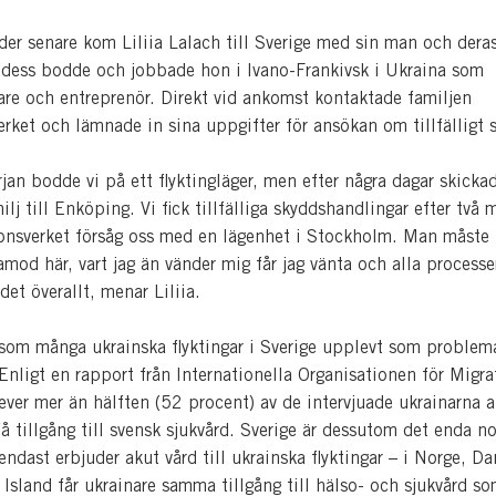
er senare kom Liliia Lalach till Sverige med sin man och deras
 dess bodde och jobbade hon i Ivano-Frankivsk i Ukraina som
are och entreprenör. Direkt vid ankomst kontaktade familjen
erket och lämnade in sina uppgifter för ansökan om tillfälligt
rjan bodde vi på ett flyktingläger, men efter några dagar skicka
lj till Enköping. Vi fick tillfälliga skyddshandlingar efter två
onsverket försåg oss med en lägenhet i Stockholm. Man måste 
amod här, vart jag än vänder mig får jag vänta och alla processer
det överallt, menar Liliia.
som många ukrainska flyktingar i Sverige upplevt som problema
Enligt en rapport från Internationella Organisationen för Migra
ver mer än hälften (52 procent) av de intervjuade ukrainarna a
 få tillgång till svensk sjukvård. Sverige är dessutom det enda n
ndast erbjuder akut vård till ukrainska flyktingar – i Norge, D
Island får ukrainare samma tillgång till hälso- och sjukvård s