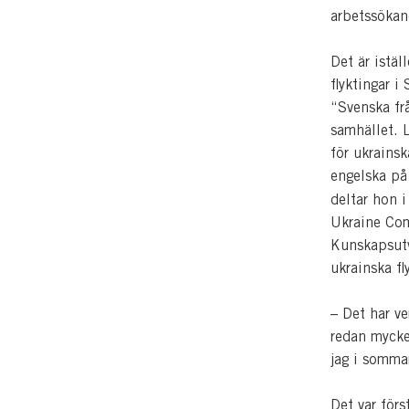
arbetssöka
Det är istä
flyktingar i
“Svenska frå
samhället. L
för ukrains
engelska på
deltar hon 
Ukraine Com
Kunskapsutv
ukrainska f
– Det har ve
redan mycke
jag i somma
Det var förs