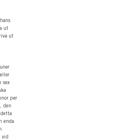
 hans
a ut
riva ut
uner
eller
n sex
ska
onor per
t, den
 detta
en enda
m
 vid