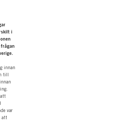
gar
kilt i
ionen
r frågan
verige.
ng innan
 till
 innan
ing.
att
l
nde var
 att