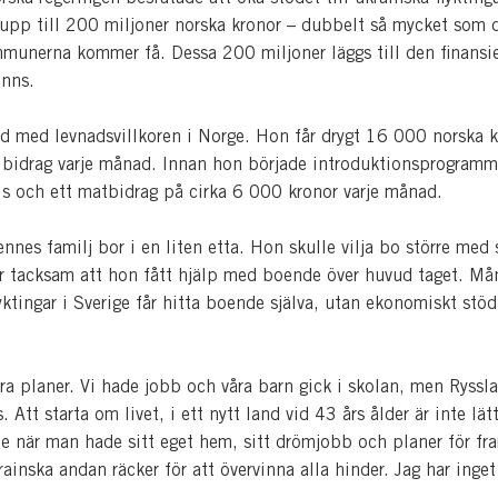
pp till 200 miljoner norska kronor – dubbelt så mycket som 
munerna kommer få. Dessa 200 miljoner läggs till den finansi
finns.
öjd med levnadsvillkoren i Norge. Hon får drygt 16 000 norska 
 i bidrag varje månad. Innan hon började introduktionsprogramm
is och ett matbidrag på cirka 6 000 kronor varje månad.
ennes familj bor i en liten etta. Hon skulle vilja bo större med 
r tacksam att hon fått hjälp med boende över huvud taget. Må
yktingar i Sverige får hitta boende själva, utan ekonomiskt stöd
ra planer. Vi hade jobb och våra barn gick i skolan, men Ryssl
. Att starta om livet, i ett nytt land vid 43 års ålder är inte lätt
nte när man hade sitt eget hem, sitt drömjobb och planer för fr
inska andan räcker för att övervinna alla hinder. Jag har inget