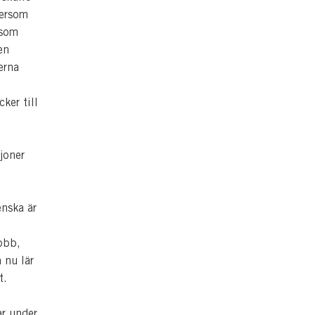
tersom
 som
en
erna
ker till
joner
enska är
i
obb,
å nu lär
et.
ar under