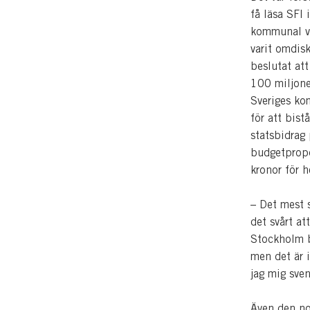
få läsa SFI
kommunal vu
varit omdisk
beslutat at
100 miljoner
Sveriges ko
för att bis
statsbidrag 
budgetpropo
kronor för 
– Det mest 
det svårt at
Stockholm b
men det är i 
jag mig sven
Även den nor