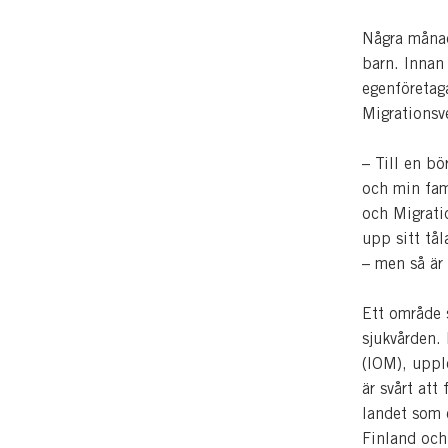
Några månad
barn. Innan
egenföretag
Migrationsv
– Till en bö
och min fami
och Migrati
upp sitt tål
– men så är 
Ett område 
sjukvården. 
(IOM), upple
är svårt att
landet som e
Finland och 