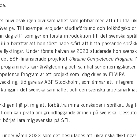
nde.
llet huvudsakligen civilsamhället som jobbar med att utbilda uk
 Sverige. Till exempel erbjuder studieförbund och folkhögskolor
n dag ett” som ger en första introduktion till det svenska spr
iliia berättar att hon först hade svårt att hitta passande språk
ka flyktingar. Under första halvan av 2023 studerade hon svens
 det ESF-finansierade projektet
Ukraine Competence Program.
i programmets karriärvägledning och samhällsorienteringskurser.
petence Program är ett projekt som idag drivs av ELVIRA
eckling, tidigare av ABF Stockholm, som ämnar att integrera
lyktingar i det svenska samhället och den svenska arbetsmarkn
rkligen hjälpt mig att förbättra mina kunskaper i språket. Jag f
t och kan prata om grundläggande ämnen på svenska. Dessut
r börjat lära mig svenska på SFI.
t under våren 2023 som det beslutades att ukrainska flyktingar