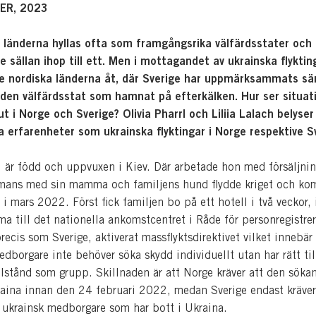
ER, 2023
 länderna hyllas ofta som framgångsrika välfärdsstater och
e sällan ihop till ett. Men i mottagandet av ukrainska flyktin
 de nordiska länderna åt, där Sverige har uppmärksammats särs
den välfärdsstat som hamnat på efterkälken. Hur ser situat
ut i Norge och Sverige? Olivia Pharrl och Liliia Lalach belyse
a erfarenheter som ukrainska flyktingar i Norge respektive S
rl är född och uppvuxen i Kiev. Där arbetade hon med försäljni
mans med sin mamma och familjens hund flydde kriget och kom
i mars 2022. Först fick familjen bo på ett hotell i två veckor,
a till det nationella ankomstcentret i Råde för personregistrer
recis som Sverige, aktiverat massflyktsdirektivet vilket innebär 
dborgare inte behöver söka skydd individuellt utan har rätt til
llstånd som grupp. Skillnaden är att Norge kräver att den söka
raina innan den 24 februari 2022, medan Sverige endast kräver
r ukrainsk medborgare som har bott i Ukraina.