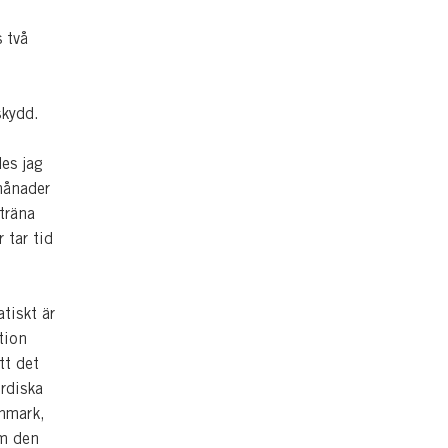
 två
 skydd.
des jag
 månader
träna
 tar tid
tiskt är
tion
tt det
ordiska
anmark,
om den