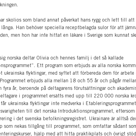
lkningen.
har skolios som bland annat påverkat hans rygg och lett till att
a långa. Han behöver speciella receptbelagda sulor för att jämn
den, men hon har inte hittat en läkare i Sverige som kunnat sk
 sig norska deltar Olivia och hennes familj i det så kallade
onsprogrammet”. Ett program som erbjuds av alla norska komm
 ukrainska flyktingar, med syftet att förbereda dem för arbete 
 Programmet erbjuds alla mellan 18 och 55 år och pågår mella
 fyra år, beroende på deltagarens förutsättningar och akademi
eltagare i programmet ersätts med upp till 220 000 norska kr
e får ukrainska flyktingar inte medverka i Etableringsprogramme
svarigheten till det norska Introduktionsprogrammet, eftersom
trering i det svenska befolkningsregistret. Ukrainare är alltså d
pp som nekas tillgång till programmet, som omfattar sådant so
nteringskurser, hjälp med att hitta praktikplats och övrigt stöd