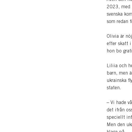
2023, med u
svenska kom
som redan 
Olivia är n
efter skatt
hon bo grat
Liliia och h
barn, men ä
ukrainska fl
staten.
– Vi hade vå
det ifrån oss
speciellt i
Men den ukra
klaga på.