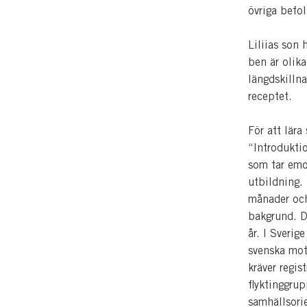
övriga befo
Liliias son 
ben är olik
längdskillna
receptet.
För att lära
“Introdukti
som tar emot
utbildning.
månader och
bakgrund. D
år. I Sverig
svenska mot
kräver regis
flyktinggru
samhällsorie