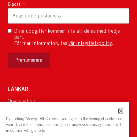
E-post: *
Dina uppgifter kommer inte att delas med tredje
part.
För mer information, läs
vår integritetspolicy
.
Prenumerera
LÄNKAR
Organisation
Om Oss
Lediga jobb
By clicking “Accept All Cookies”, you agree to the storing of cookies on
Nyheter och pressrum
your device to enhance site navigation, analyze site usage, and assist
in our marketing efforts.