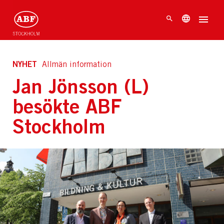
NYHET
Allmän information
Jan Jönsson (L)
besökte ABF
Stockholm