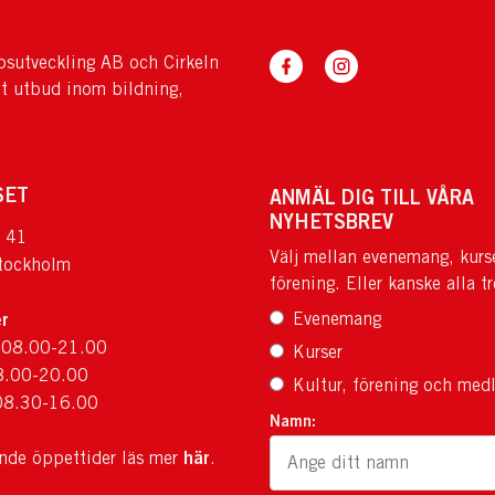
sutveckling AB och Cirkeln
tt utbud inom bildning,
SET
ANMÄL DIG TILL VÅRA
NYHETSBREV
 41
Välj mellan evenemang, kurs
tockholm
förening. Eller kanske alla tr
r
Evenemang
 08.00-21.00
Kurser
8.00-20.00
Kultur, förening och med
08.30-16.00
Namn:
här
ande öppettider läs mer
.