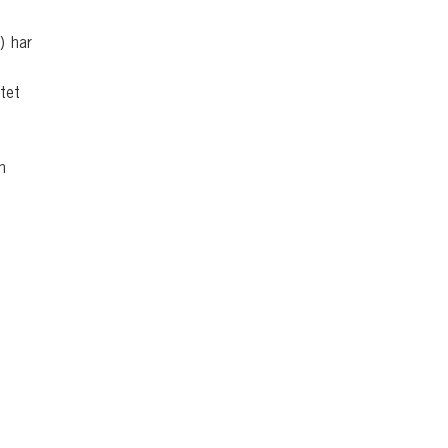
) har
tet
n