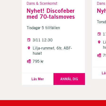
Dans & Scenkonst
Dans
Nyhet! Discofeber
Nyh
med 70-talsmoves
Torsd
Tisdagar 5 tillfällen
1
3/11 12:30
L
h
Lilja-rummet, 6tr, ABF-
huset
7
795 kr
Lä
Läs Mer
ANMÄL DIG