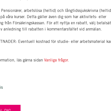
nsionärer, arbetslösa (heltid) och långtidssjukskrivna (heltid
å våra kurser. Detta gäller även dig som har aktivitets- eller
ng från Försäkringskassan. För att nyttja en rabatt, välj betalsät
iv anledning till rabatten i kommentarsfältet vid anmälan.
ADER: Eventuell kostnad för studie- eller arbetsmaterial ka
ormation, läs gärna sidan
Vanliga frågor.
is
L DIG