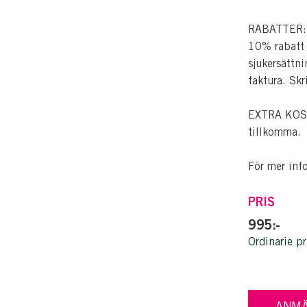
RABATTER: Pe
10% rabatt p
sjukersättni
faktura. Skr
EXTRA KOSTN
tillkomma.
För mer inf
PRIS
995:-
Ordinarie pr
ANMÄ