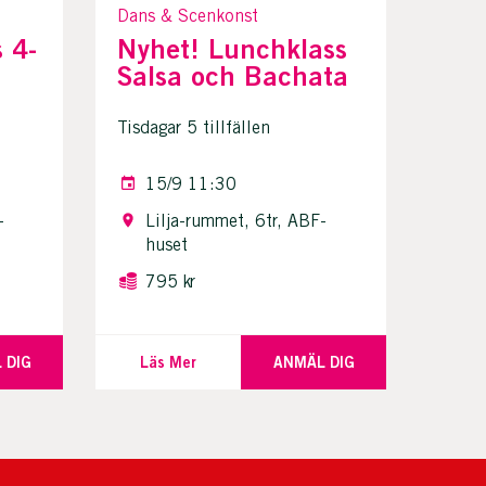
Dans & Scenkonst
 4-
Nyhet! Lunchklass
Salsa och Bachata
Tisdagar 5 tillfällen
15/9 11:30
-
Lilja-rummet, 6tr, ABF-
huset
795 kr
 DIG
Läs Mer
ANMÄL DIG