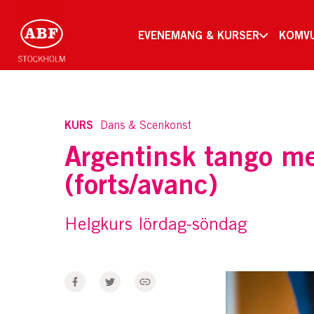
EVENEMANG & KURSER
KOMV
KURS
Dans & Scenkonst
Argentinsk tango m
(forts/avanc)
Helgkurs lördag-söndag