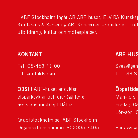
I ABF Stockholm ingår AB ABF-huset, ELVIRA Kunskap
Konferens & Servering AB. Koncernen erbjuder ett bre
utbildning, kultur och mötesplatser.
KONTAKT
ABF-HU
Tel: 08-453 41 00
Sveavägen
Till kontaktsidan
111 83 S
OBS!
Öppettide
I ABF-huset är cyklar,
elsparkcyklar och djur (gäller ej
Mån-tors
assistanshund) ej tillåtna.
Fredag 0
Lör–sön 
© abfstockholm.se, ABF Stockholm
Organisationsnummer 802005-7405
För avvik