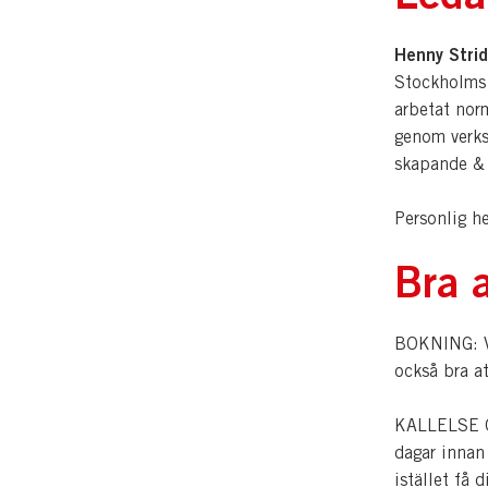
Henny Stri
Stockholms 
arbetat nor
genom verk
skapande & 
Personlig h
Bra a
BOKNING: Vi
också bra a
KALLELSE OC
dagar innan
istället få 