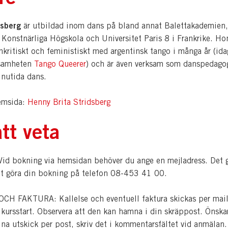
dsberg
är utbildad inom dans på bland annat Balettakademien,
Konstnärliga Högskola och Universitet Paris 8 i Frankrike. Ho
mkritiskt och feministiskt med argentinsk tango i många år (ida
samheten
Tango Queerer
) och är även verksam som danspedagog
nutida dans.
emsida:
Henny Brita Stridsberg
tt veta
d bokning via hemsidan behöver du ange en mejladress. Det 
tt göra din bokning på telefon 08-453 41 00.
H FAKTURA: Kallelse och eventuell faktura skickas per mail
 kursstart. Observera att den kan hamna i din skräppost. Önska
dina utskick per post, skriv det i kommentarsfältet vid anmälan.