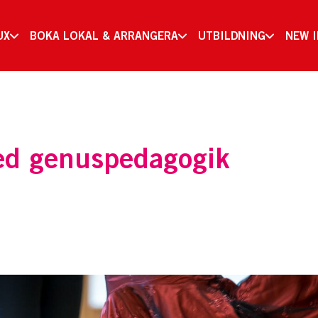
UX
BOKA LOKAL & ARRANGERA
UTBILDNING
NEW 
ed genuspedagogik