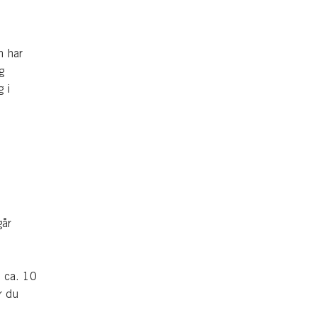
n har
g
 i
går
 ca. 10
r du