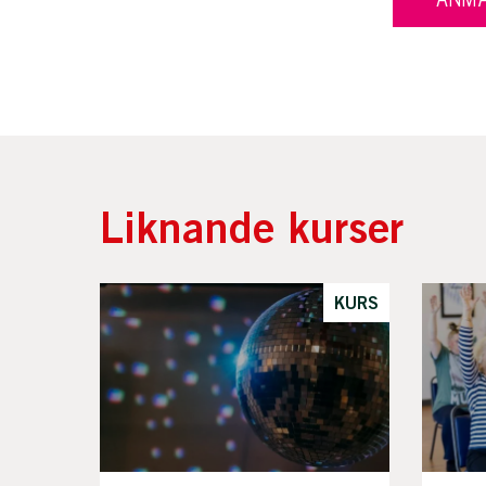
Liknande kurser
KURS