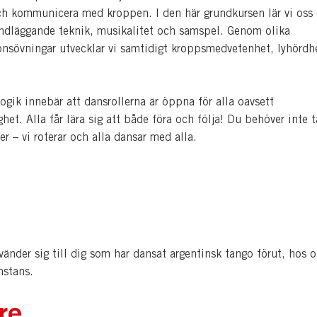
ch kommunicera med kroppen. I den här grundkursen lär vi oss
ndläggande teknik, musikalitet och samspel. Genom olika
onsövningar utvecklar vi samtidigt kroppsmedvetenhet, lyhördh
gik innebär att dansrollerna är öppna för alla oavsett
ghet. Alla får lära sig att både föra och följa! Du behöver inte 
r – vi roterar och alla dansar med alla.
änder sig till dig som har dansat argentinsk tango förut, hos os
nstans.
re