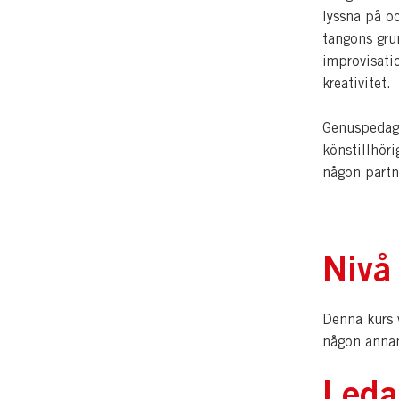
lyssna på o
tangons gru
improvisati
kreativitet.
Genuspedago
könstillhöri
någon partne
Nivå
Denna kurs v
någon anna
Leda