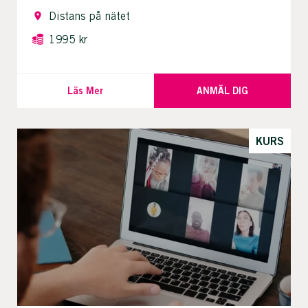
Distans på nätet
1995 kr
Läs Mer
ANMÄL DIG
KURS