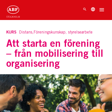
KURS
Distans,Föreningskunskap, styrelsearbete
Att starta en förening
– från mobilisering till
organisering