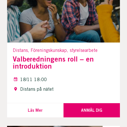
Distans, Föreningskunskap, styrelsearbete
Valberedningens roll – en
introduktion
18/11 18:00
Distans på nätet
Läs Mer
ANMÄL DIG