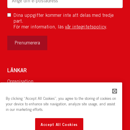
Dina uppgifter kommer inte att delas med tredje
part.
För mer information, läs
vår integritetspolicy
.
Prenumerera
LÄNKAR
Organisation
Om Oss
Lediga jobb
By clicking “Accept All Cookies”, you agree to the storing of cookies on
Nyheter och pressrum
your device to enhance site navigation, analyze site usage, and assist
in our marketing efforts.
Restaurang och konferens:
cirkelnstockholm.se
Accept All Cookies