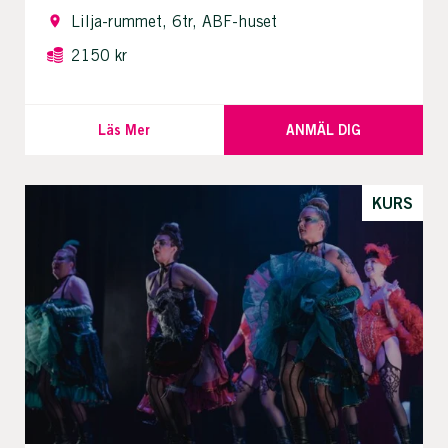
Lilja-rummet, 6tr, ABF-huset
2150 kr
Läs Mer
ANMÄL DIG
KURS