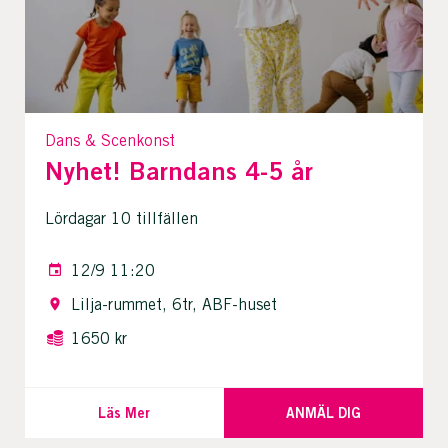
Dans & Scenkonst
Nyhet! Barndans 4-5 år
Lördagar 10 tillfällen
12/9 11:20
Lilja-rummet, 6tr, ABF-huset
1650 kr
Läs Mer
ANMÄL DIG