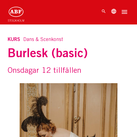
KURS
Dans & Scenkonst
Burlesk (basic)
Onsdagar 12 tillfällen