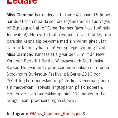
Miss Diamond
har undervisat i burlesk i snart 15 år och
har delat scen med de seniora legendarerna i Las Vegas
på Burlesque Hall of Fame (hennes favoritkväll på hela
festivalen!). Hon vill att alla kvinnor, oavsett ålder, inte
bara ska känna sig bekväma med sin kvinnlighet utan
även hitta en styrka i den! För sin egen vinnings skull.
Miss Diamond
har tasslat sig världen runt, från New
York och Paris till Berlin, Warszawa och Sicilianska
Kyrkor. Hon var en av producenterna bakom den första
Stockholm Burlesque Festival på Berns 2010 och
2019 tog hon burlesken in på de fina scenerna genom
sin medverkan i Tolvskillingsoperan på Folkoperan.
Hon driver även burleskkompaniet ”Diamonds in the
Rough” som producerar egna shower.
Instagram
:
@Miss_Diamond_Burlesque
&