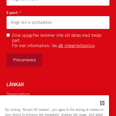
E-post: *
Dina uppgifter kommer inte att delas med tredje
part.
För mer information, läs
vår integritetspolicy
.
Prenumerera
LÄNKAR
Organisation
Om Oss
Lediga jobb
By clicking “Accept All Cookies”, you agree to the storing of cookies on
Nyheter och pressrum
your device to enhance site navigation, analyze site usage, and assist