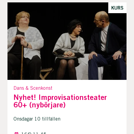
KURS
Dans & Scenkonst
Nyhet! Improvisationsteater
60+ (nybörjare)
Onsdagar 10 tillfällen