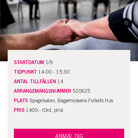
STARTDATUM
1/9
TIDPUNKT
14:00 - 15:30
ANTAL TILLFÄLLEN
14
ARRANGEMANGSNUMMER
520625
PLATS
Spegelsalen, Bagarmossens Folkets Hus
PRIS
1400:- (Ord. pris)
ANMÄL DIG