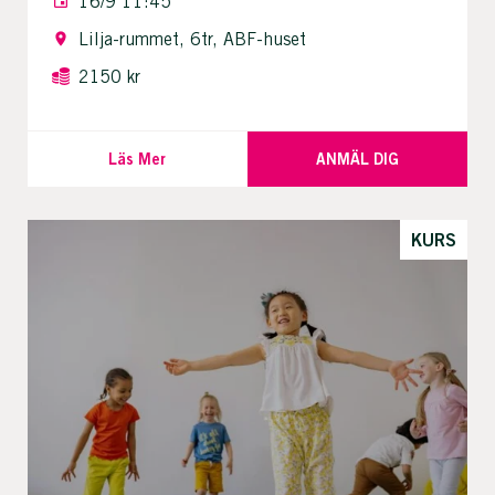
16/9 11:45
Lilja-rummet, 6tr, ABF-huset
2150 kr
Läs Mer
ANMÄL DIG
KURS