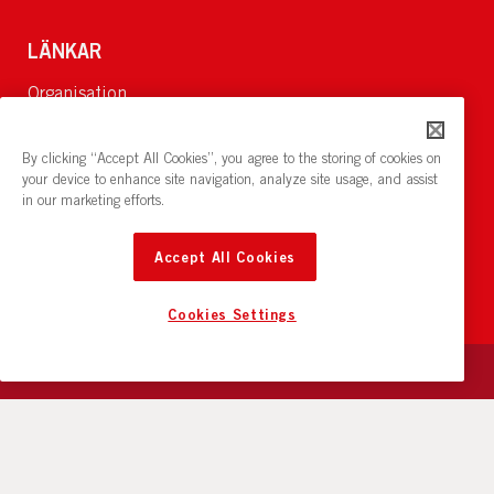
LÄNKAR
Organisation
Om Oss
Lediga jobb
By clicking “Accept All Cookies”, you agree to the storing of cookies on
Nyheter och pressrum
your device to enhance site navigation, analyze site usage, and assist
in our marketing efforts.
Restaurang och konferens:
cirkelnstockholm.se
Accept All Cookies
Cookies Settings