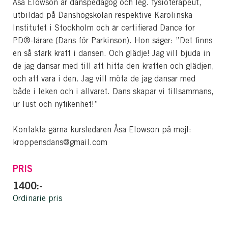
Åsa Elowson är danspedagog och leg. fysioterapeut,
utbildad på Danshögskolan respektive Karolinska
Institutet i Stockholm och är certifierad Dance for
PD®-lärare (Dans för Parkinson). Hon säger: ”Det finns
en så stark kraft i dansen. Och glädje! Jag vill bjuda in
de jag dansar med till att hitta den kraften och glädjen,
och att vara i den. Jag vill möta de jag dansar med
både i leken och i allvaret. Dans skapar vi tillsammans,
ur lust och nyfikenhet!”
Kontakta gärna kursledaren Åsa Elowson på mejl:
kroppensdans@gmail.com
PRIS
1400:-
Ordinarie pris