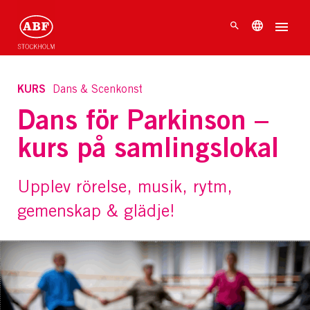
KURS
Dans & Scenkonst
Dans för Parkinson –
kurs på samlingslokal
Upplev rörelse, musik, rytm,
gemenskap & glädje!