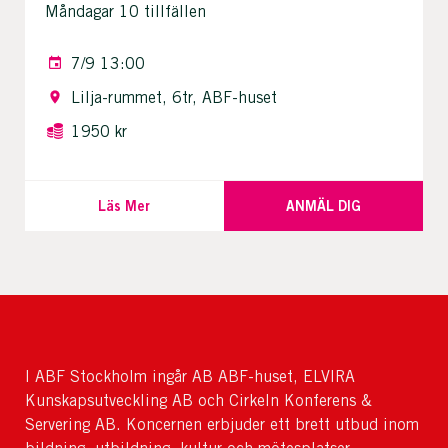
Måndagar 10 tillfällen
7/9 13:00
Lilja-rummet, 6tr, ABF-huset
1950 kr
Läs Mer
ANMÄL DIG
I ABF Stockholm ingår AB ABF-huset, ELVIRA
Kunskapsutveckling AB och Cirkeln Konferens &
Servering AB. Koncernen erbjuder ett brett utbud inom