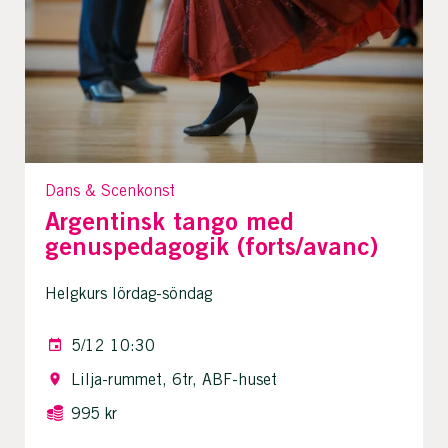
Dans & Scenkonst
Argentinsk tango med
genuspedagogik (forts/avanc)
Helgkurs lördag-söndag
5/12 10:30
Lilja-rummet, 6tr, ABF-huset
995 kr