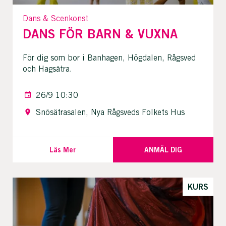
Dans & Scenkonst
DANS FÖR BARN & VUXNA
För dig som bor i Banhagen, Högdalen, Rågsved
och Hagsätra.
26/9 10:30
Snösätrasalen, Nya Rågsveds Folkets Hus
Läs Mer
ANMÄL DIG
KURS