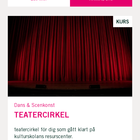
KURS
Dans & Scenkonst
TEATERCIRKEL
teatercirkel för dig som gått klart på
kulturskolans resurscenter.