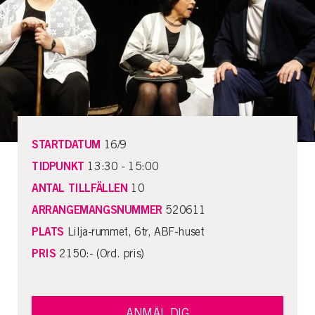
STARTDATUM
16/9
TIDPUNKT
13:30 - 15:00
ANTAL TILLFÄLLEN
10
ARRANGEMANGSNUMMER
520611
PLATS
Lilja-rummet, 6tr, ABF-huset
PRIS
2150:- (Ord. pris)
ANMÄL DIG