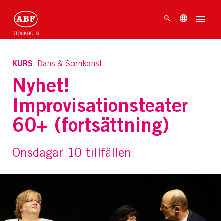
KURS
Dans & Scenkonst
Nyhet!
Improvisationsteater
60+ (fortsättning)
Onsdagar 10 tillfällen