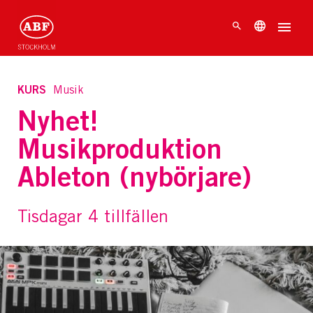
KURS
Musik
Nyhet!
Musikproduktion
Ableton (nybörjare)
Tisdagar 4 tillfällen