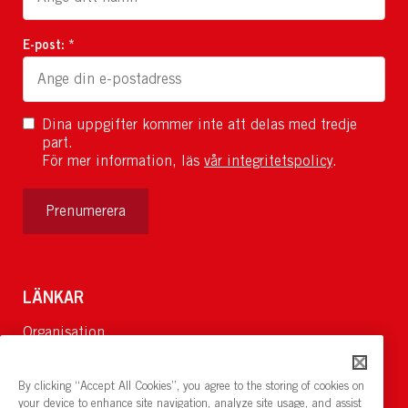
E-post: *
Dina uppgifter kommer inte att delas med tredje
part.
För mer information, läs
vår integritetspolicy
.
Prenumerera
LÄNKAR
Organisation
Om Oss
Lediga jobb
By clicking “Accept All Cookies”, you agree to the storing of cookies on
Nyheter och pressrum
your device to enhance site navigation, analyze site usage, and assist