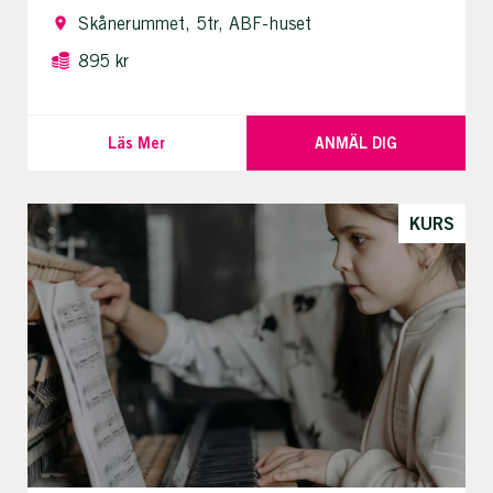
Skånerummet, 5tr, ABF-huset
895 kr
Läs Mer
ANMÄL DIG
KURS