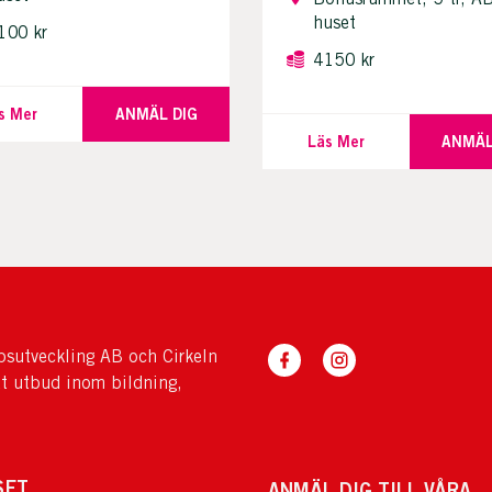
huset
100 kr
4150 kr
s Mer
ANMÄL DIG
Läs Mer
ANMÄL
sutveckling AB och Cirkeln
tt utbud inom bildning,
SET
ANMÄL DIG TILL VÅRA