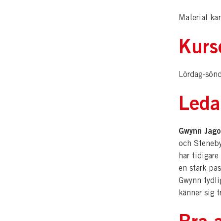
Material ka
Kurs
Lördag-sön
Leda
Gwynn Jago
och Steneby
har tidigare
en stark pas
Gwynn tydli
känner sig t
Bra a