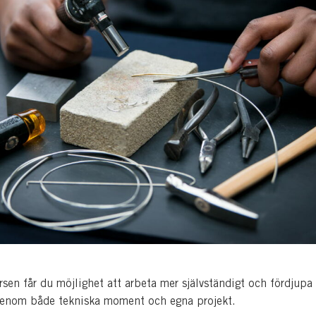
rsen får du möjlighet att arbeta mer självständigt och fördjupa
enom både tekniska moment och egna projekt.