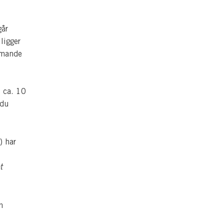
går
ligger
mmande
 ca. 10
 du
) har
t
n