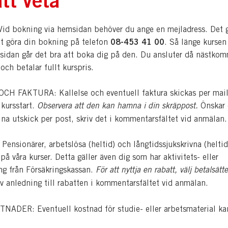
d bokning via hemsidan behöver du ange en mejladress. Det 
08-453 41 00
tt göra din bokning på telefon
. Så länge kursen 
sidan går det bra att boka dig på den. Du ansluter då nästko
 och betalar fullt kurspris.
H FAKTURA: Kallelse och eventuell faktura skickas per mail
 kursstart.
Observera att den kan hamna i din skräppost.
Önskar
dina utskick per post, skriv det i kommentarsfältet vid anmälan.
nsionärer, arbetslösa (heltid) och långtidssjukskrivna (heltid
å våra kurser. Detta gäller även dig som har aktivitets- eller
ing från Försäkringskassan.
För att nyttja en rabatt, välj betalsätte
v anledning till rabatten i kommentarsfältet vid anmälan.
ADER: Eventuell kostnad för studie- eller arbetsmaterial ka