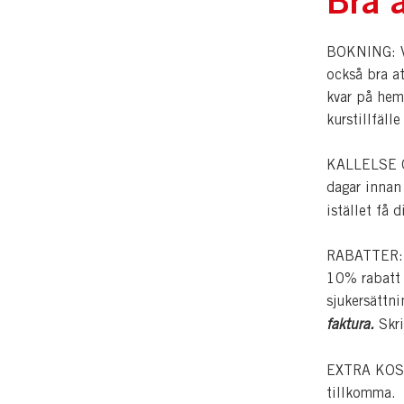
BOKNING: Vi
också bra a
kvar på hem
kurstillfälle
KALLELSE OC
dagar innan
istället få 
RABATTER: Pe
10% rabatt p
sjukersättn
faktura.
Skri
EXTRA KOSTN
tillkomma.