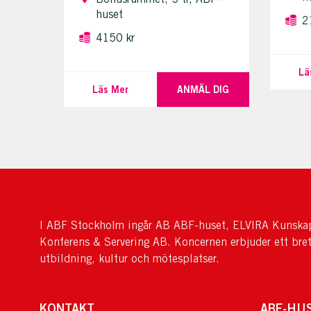
huset
2
4150 kr
Lä
Läs Mer
ANMÄL DIG
I ABF Stockholm ingår AB ABF-huset, ELVIRA Kunskap
Konferens & Servering AB. Koncernen erbjuder ett bre
utbildning, kultur och mötesplatser.
KONTAKT
ABF-HU