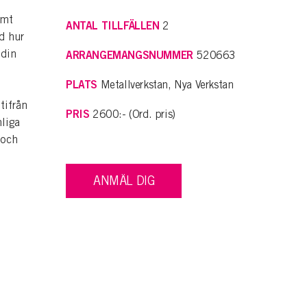
amt
ANTAL TILLFÄLLEN
2
d hur
 din
ARRANGEMANGSNUMMER
520663
PLATS
Metallverkstan, Nya Verkstan
tifrån
PRIS
2600:- (Ord. pris)
nliga
 och
ANMÄL DIG