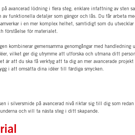
 på avancerad lödning i flera steg, enklare infattning av sten s
n av funktionella detaljer som gängor och lås. Du får arbeta me
 samverkar i en mer komplex helhet, samtidigt som du utvecklar
h förståelse för materialet.
ngen kombinerar gemensamma genomgångar med handledning u
éer, vilket ger dig utrymme att utforska och utmana ditt perso
et är att du ska få verktyg att ta dig an mer avancerade projekt
ygg i att omsätta dina idéer till färdiga smycken.
en i silversmide på avancerad nivå riktar sig till dig som redan
underna och vill ta nästa steg i ditt skapande.
rial