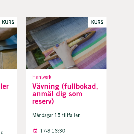
KURS
KURS
Hantverk
ler
Vävning (fullbokad,
anmäl dig som
reserv)
Måndagar 15 tillfällen
17/8 18:30
BF-