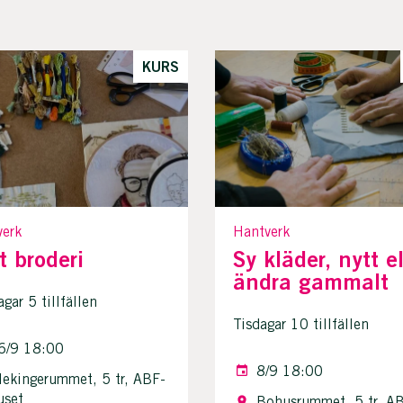
KURS
verk
Hantverk
tt broderi
Sy kläder, nytt el
ändra gammalt
gar 5 tillfällen
Tisdagar 10 tillfällen
6/9 18:00
8/9 18:00
lekingerummet, 5 tr, ABF-
uset
Bohusrummet, 5 tr, A