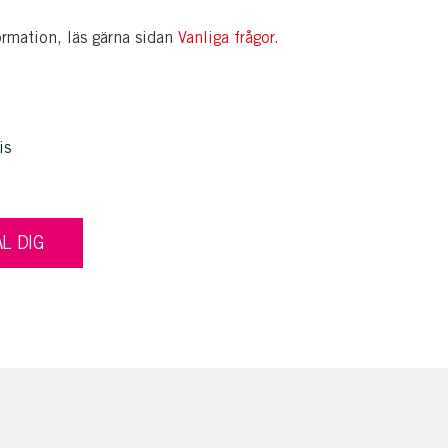
ormation, läs gärna sidan
Vanliga frågor.
is
L DIG