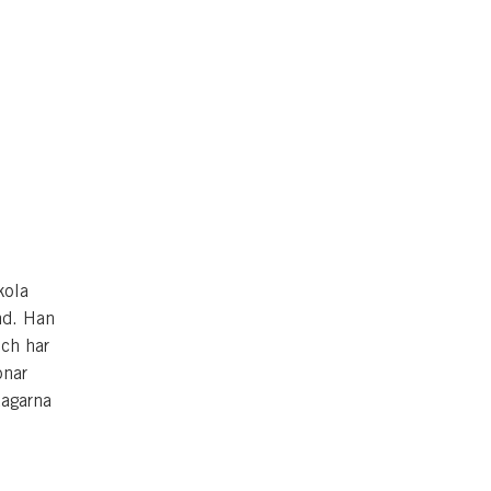
kola
nd. Han
och har
onar
tagarna