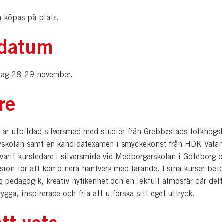
n köpas på plats.
datum
dag 28-29 november.
re
är utbildad silversmed med studier från Grebbestads folkhögs
skolan samt en kandidatexamen i smyckekonst från HDK Vala
 varit kursledare i silversmide vid Medborgarskolan i Göteborg 
sion för att kombinera hantverk med lärande. I sina kurser bet
g pedagogik, kreativ nyfikenhet och en lekfull atmosfär där del
rygga, inspirerade och fria att utforska sitt eget uttryck.
tt veta