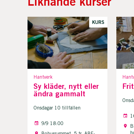
Liknande kurser
KURS
Hantverk
Hant
Sy kläder, nytt eller
Fri
ändra gammalt
Onsda
Onsdagar 10 tillfällen
1
9/9 18:00
B
h
Bohusrummet, 5 tr, ABF-