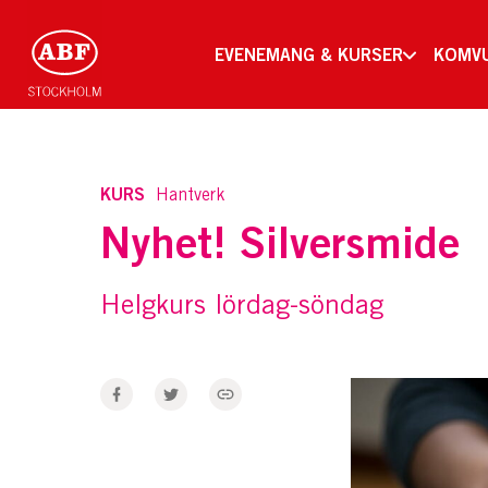
EVENEMANG & KURSER
KOMV
KURS
Hantverk
Nyhet! Silversmide
Helgkurs lördag-söndag