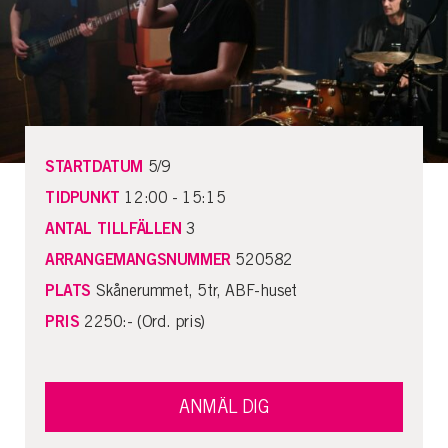
STARTDATUM
5/9
TIDPUNKT
12:00 - 15:15
ANTAL TILLFÄLLEN
3
ARRANGEMANGSNUMMER
520582
PLATS
Skånerummet, 5tr, ABF-huset
PRIS
2250:- (Ord. pris)
ANMÄL DIG