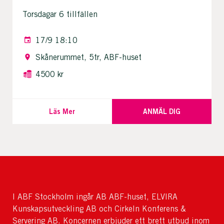
Torsdagar 6 tillfällen
17/9 18:10
Skånerummet, 5tr, ABF-huset
4500 kr
Läs Mer
ANMÄL DIG
I ABF Stockholm ingår AB ABF-huset, ELVIRA
Kunskapsutveckling AB och Cirkeln Konferens &
Servering AB. Koncernen erbjuder ett brett utbud inom