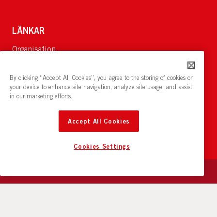
LÄNKAR
Organisation
Om Oss
Lediga jobb
By clicking “Accept All Cookies”, you agree to the storing of cookies on
Nyheter och pressrum
your device to enhance site navigation, analyze site usage, and assist
in our marketing efforts.
Restaurang och konferens:
cirkelnstockholm.se
Accept All Cookies
Cookies Settings