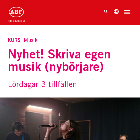
KURS
Musik
Nyhet! Skriva egen
musik (nybörjare)
Lördagar 3 tillfällen