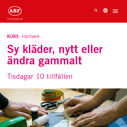
KURS
Hantverk
Sy kläder, nytt eller
ändra gammalt
Tisdagar 10 tillfällen