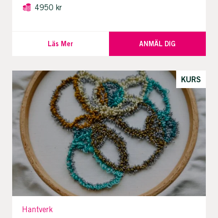
4950 kr
Läs Mer
ANMÄL DIG
KURS
Hantverk