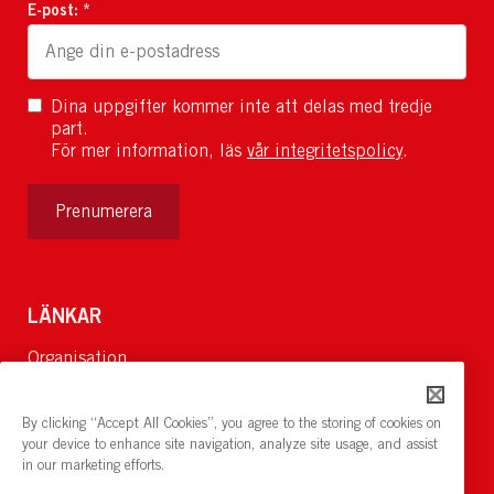
E-post: *
Dina uppgifter kommer inte att delas med tredje
part.
För mer information, läs
vår integritetspolicy
.
Prenumerera
LÄNKAR
Organisation
Om Oss
Lediga jobb
By clicking “Accept All Cookies”, you agree to the storing of cookies on
Nyheter och pressrum
your device to enhance site navigation, analyze site usage, and assist
in our marketing efforts.