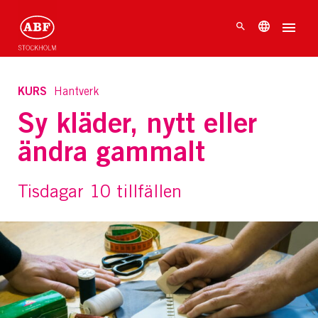
KURS
Hantverk
Sy kläder, nytt eller
ändra gammalt
Tisdagar 10 tillfällen