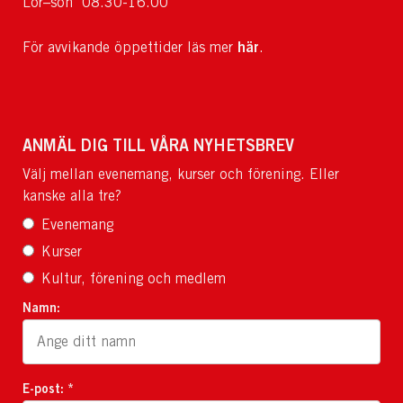
Lör–sön 08.30-16.00
här
För avvikande öppettider läs mer
.
ANMÄL DIG TILL VÅRA NYHETSBREV
Välj mellan evenemang, kurser och förening. Eller
kanske alla tre?
Evenemang
Kurser
Kultur, förening och medlem
Namn:
E-post: *