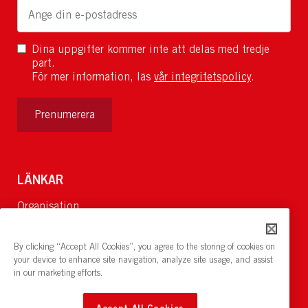
Dina uppgifter kommer inte att delas med tredje
part.
För mer information, läs
vår integritetspolicy
.
Prenumerera
LÄNKAR
Organisation
Om Oss
Lediga jobb
By clicking “Accept All Cookies”, you agree to the storing of cookies on
Nyheter och pressrum
your device to enhance site navigation, analyze site usage, and assist
in our marketing efforts.
Restaurang och konferens:
cirkelnstockholm.se
Accept All Cookies