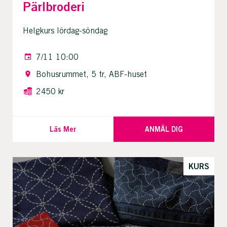
Pärlbroderi
Helgkurs lördag-söndag
7/11 10:00
Bohusrummet, 5 tr, ABF-huset
2450 kr
Läs Mer
ANMÄL DIG
KURS