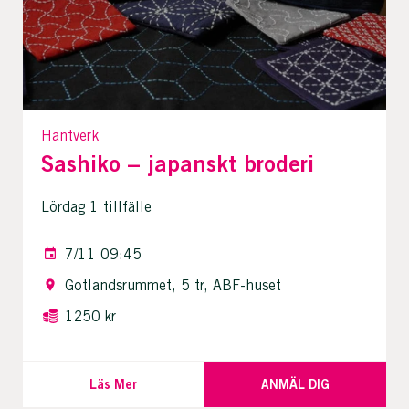
Hantverk
Sashiko – japanskt broderi
Lördag 1 tillfälle
7/11 09:45
Gotlandsrummet, 5 tr, ABF-huset
1250 kr
Läs Mer
ANMÄL DIG