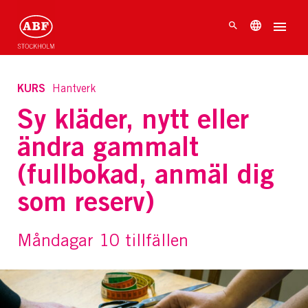
KURS
Hantverk
Sy kläder, nytt eller
ändra gammalt
(fullbokad, anmäl dig
som reserv)
Måndagar 10 tillfällen