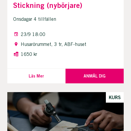
Stickning (nybörjare)
Onsdagar 4 tillfällen
23/9 18:00
Husarörummet, 3 tr, ABF-huset
1650 kr
Läs Mer
ANMÄL DIG
KURS