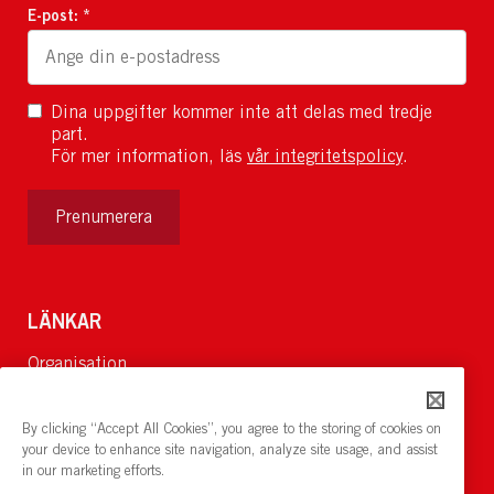
E-post: *
Dina uppgifter kommer inte att delas med tredje
part.
För mer information, läs
vår integritetspolicy
.
Prenumerera
LÄNKAR
Organisation
Om Oss
Lediga jobb
By clicking “Accept All Cookies”, you agree to the storing of cookies on
Nyheter och pressrum
your device to enhance site navigation, analyze site usage, and assist
in our marketing efforts.