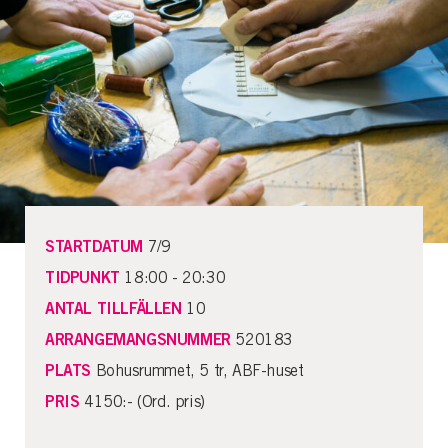
STARTDATUM
7/9
TIDPUNKT
18:00 - 20:30
ANTAL TILLFÄLLEN
10
ARRANGEMANGSNUMMER
520183
PLATS
Bohusrummet, 5 tr, ABF-huset
PRIS
4150:- (Ord. pris)