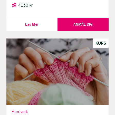
4150 kr
Läs Mer
ANMÄL DIG
KURS
Hantverk