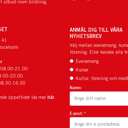
tt utbud inom bildning,
SET
ANMÄL DIG TILL VÅRA
NYHETSBREV
 41
Välj mellan evenemang, kurs
tockholm
förening. Eller kanske alla tr
r
Evenemang
 08.00-21.00
Kurser
8.00-20.00
Kultur, förening och med
08.30-16.00
Namn:
här
ande öppettider läs mer
.
E-post: *