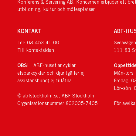
Konferens & Servering AB. Koncernen erbjuder ett bre
utbildning, kultur och mötesplatser.
KONTAKT
ABF-HU
Tel: 08-453 41 00
Sveavägen
Till kontaktsidan
111 83 S
OBS!
Öppettide
I ABF-huset är cyklar,
elsparkcyklar och djur (gäller ej
Mån-tors
assistanshund) ej tillåtna.
Fredag 0
Lör–sön 
© abfstockholm.se, ABF Stockholm
Organisationsnummer 802005-7405
För avvik