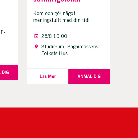
Kom och gör något
meningsfullt med din tid!
BF-
25/8 10:00
Studierum, Bagarmossens
Folkets Hus
 DIG
Läs Mer
ANMÄL DIG