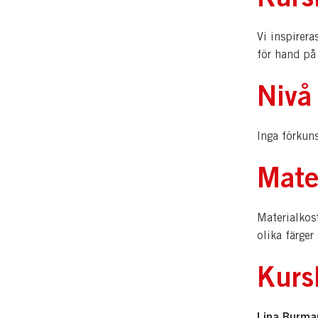
Vi inspirera
för hand på
Nivå
Inga förkuns
Mate
Materialkost
olika färger
Kurs
Lina Burma