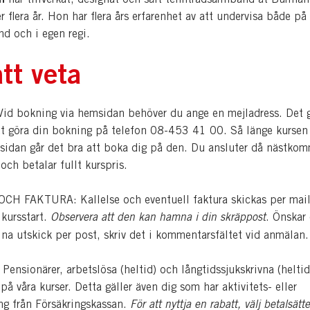
 flera år. Hon har flera års erfarenhet av att undervisa både på
nd och i egen regi.
tt veta
d bokning via hemsidan behöver du ange en mejladress. Det 
tt göra din bokning på telefon 08-453 41 00. Så länge kursen 
sidan går det bra att boka dig på den. Du ansluter då nästko
 och betalar fullt kurspris.
H FAKTURA: Kallelse och eventuell faktura skickas per mail
 kursstart.
Observera att den kan hamna i din skräppost
. Önskar
dina utskick per post, skriv det i kommentarsfältet vid anmälan.
nsionärer, arbetslösa (heltid) och långtidssjukskrivna (heltid
å våra kurser. Detta gäller även dig som har aktivitets- eller
ing från Försäkringskassan.
För att nyttja en rabatt, välj betalsätte