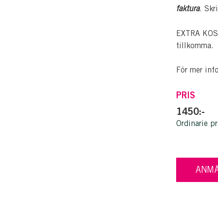
faktura
. Skr
EXTRA KOSTN
tillkomma.
För mer inf
PRIS
1450:-
Ordinarie pr
ANMÄ