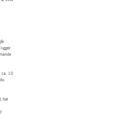
går
ligger
mmande
 ca. 10
 du
) har
t