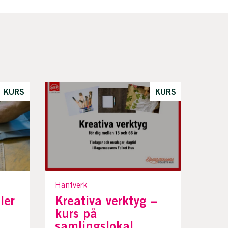
KURS
KURS
Hantverk
ler
Kreativa verktyg –
kurs på
samlingslokal