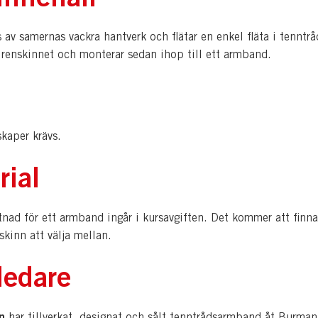
s av samernas vackra hantverk och flätar en enkel fläta i tenntrå
 renskinnet och monterar sedan ihop till ett armband.
kaper krävs.
rial
nad för ett armband ingår i kursavgiften. Det kommer att finna
 skinn att välja mellan.
ledare
n
har tillverkat, designat och sålt tenntrådsarmband åt Burman