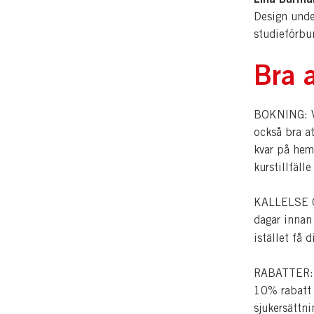
Design under
studieförbu
Bra a
BOKNING: Vi
också bra a
kvar på hem
kurstillfälle
KALLELSE OC
dagar innan
istället få 
RABATTER: Pe
10% rabatt p
sjukersättn