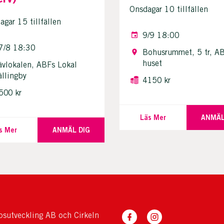
Onsdagar 10 tillfällen
gar 15 tillfällen
9/9 18:00
7/8 18:30
Bohusrummet, 5 tr, A
huset
ävlokalen, ABFs Lokal
ällingby
4150 kr
500 kr
Läs Mer
ANMÄL
s Mer
ANMÄL DIG
sutveckling AB och Cirkeln