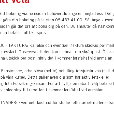
d bokning via hemsidan behöver du ange en mejladress. Det 
tt göra din bokning på telefon 08-453 41 00. Så länge kursen 
sidan går det bra att boka dig på den. Du ansluter då nästko
 och betalar fullt kurspris.
H FAKTURA: Kallelse och eventuell faktura skickas per mail
 kursstart. Observera att den kan hamna i din skräppost. Önska
dina utskick per post, skriv det i kommentarsfältet vid anmälan.
nsionärer, arbetslösa (heltid) och långtidssjukskrivna (heltid
å våra kurser. Detta gäller även dig som har aktivitets- eller
ng från Försäkringskassan. För att nyttja en rabatt, välj betalsät
iv anledning till rabatten i kommentarsfältet vid anmälan.
ADER: Eventuell kostnad för studie- eller arbetsmaterial ka