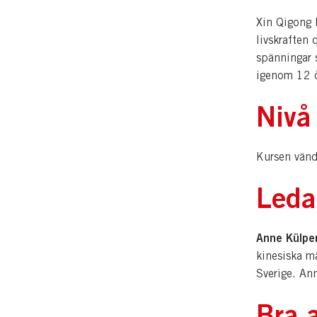
Xin Qigong 
livskraften 
spänningar 
igenom 12 ö
Nivå
Kursen vände
Leda
Anne Külpe
kinesiska mä
Sverige. An
Bra a