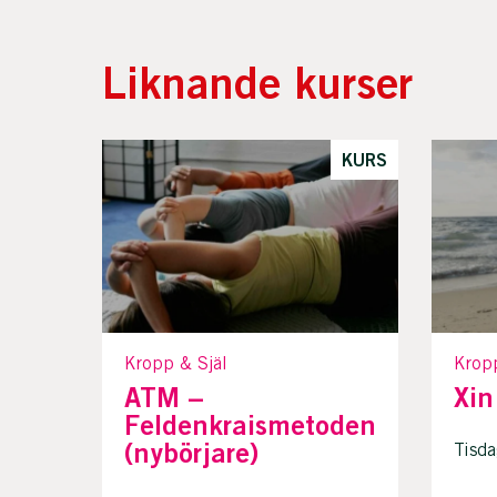
Liknande kurser
KURS
Kropp & Själ
Krop
ATM –
Xin
Feldenkraismetoden
(nybörjare)
Tisda