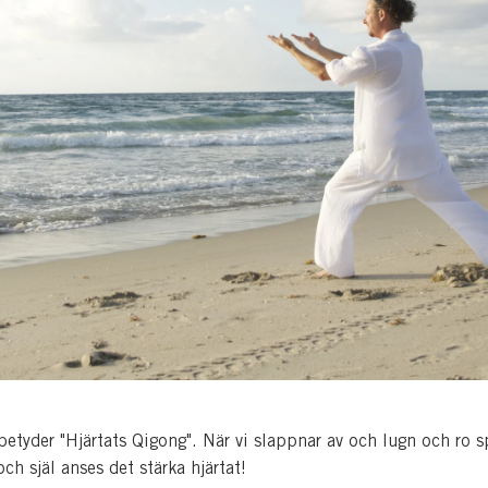
etyder "Hjärtats Qigong". När vi slappnar av och lugn och ro s
och själ anses det stärka hjärtat!