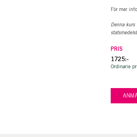
För mer inf
Denna kurs t
statsmedelsb
PRIS
1725:-
Ordinarie pr
ANMÄ