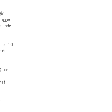
går
ligger
mmande
 ca. 10
r du
) har
tet
n