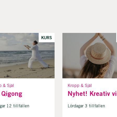
KURS
p & Själ
Kropp & Själ
 Qigong
Nyhet! Kreativ vi
gar 12 tillfällen
Lördagar 3 tillfällen