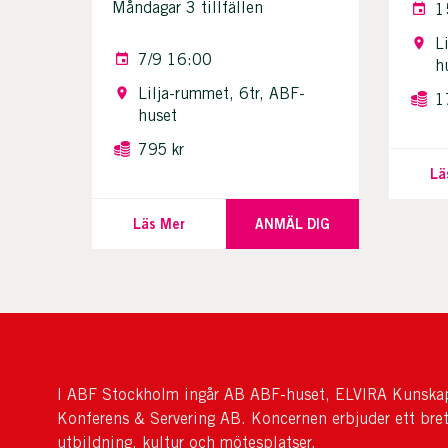
Måndagar 3 tillfällen
1
L
7/9 16:00
h
Lilja-rummet, 6tr, ABF-
1
huset
795 kr
Lä
Läs Mer
ANMÄL DIG
I ABF Stockholm ingår AB ABF-huset, ELVIRA Kunskap
Konferens & Servering AB. Koncernen erbjuder ett bre
utbildning, kultur och mötesplatser.