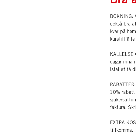
BOKNING: Vi
också bra a
kvar på hem
kurstillfälle
KALLELSE OC
dagar innan
istället få 
RABATTER: Pe
10% rabatt p
sjukersättni
faktura. Skr
EXTRA KOSTN
tillkomma.