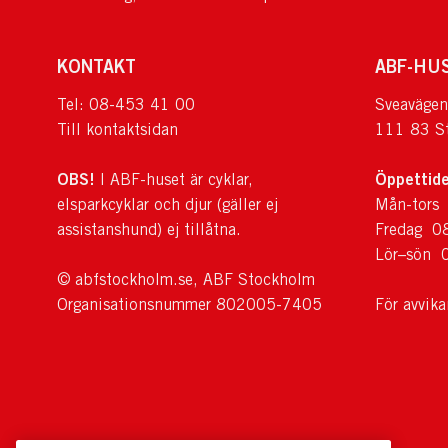
KONTAKT
ABF-HU
Tel: 08-453 41 00
Sveavägen
Till kontaktsidan
111 83 S
OBS!
Öppettide
I ABF-huset är cyklar,
elsparkcyklar och djur (gäller ej
Mån-tors
assistanshund) ej tillåtna.
Fredag 0
Lör–sön 
© abfstockholm.se, ABF Stockholm
Organisationsnummer 802005-7405
För avvik