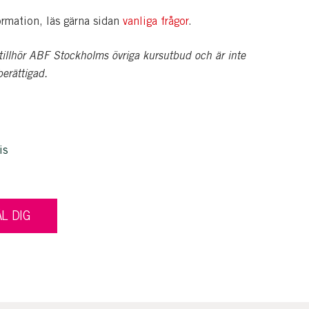
ormation, läs gärna sidan
vanliga frågor
.
illhör ABF Stockholms övriga kursutbud och är inte
erättigad.
is
L DIG