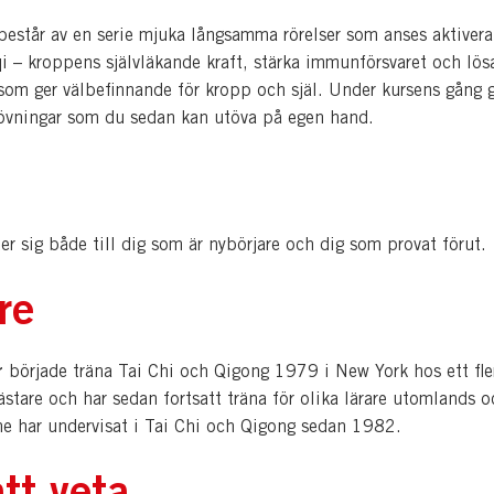
består av en serie mjuka långsamma rörelser som anses aktivera
qi – kroppens självläkande kraft, stärka immunförsvaret och lö
som ger välbefinnande för kropp och själ. Under kursens gång g
vningar som du sedan kan utöva på egen hand.
r sig både till dig som är nybörjare och dig som provat förut.
re
r
började träna Tai Chi och Qigong 1979 i New York hos ett fle
stare och har sedan fortsatt träna för olika lärare utomlands o
ne har undervisat i Tai Chi och Qigong sedan 1982.
tt veta