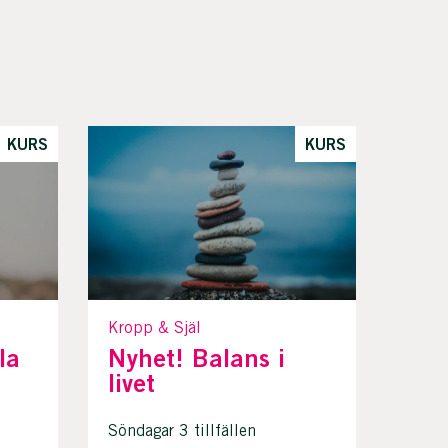
KURS
KURS
Kropp & Själ
la
Nyhet! Balans i
livet
Söndagar 3 tillfällen