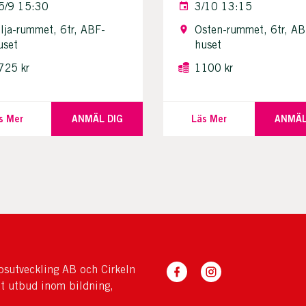
5/9 15:30
3/10 13:15
ilja-rummet, 6tr, ABF-
Osten-rummet, 6tr, AB
uset
huset
725 kr
1100 kr
s Mer
ANMÄL DIG
Läs Mer
ANMÄL
sutveckling AB och Cirkeln
tt utbud inom bildning,