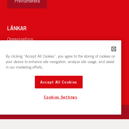
Prenumerera
LÄNKAR
Organisation
Om Oss
Lediga jobb
By clicking “Accept All Cookies”, you agree to the storing of cookies on
Nyheter och pressrum
your device to enhance site navigation, analyze site usage, and assist
in our marketing efforts.
Restaurang och konferens:
cirkelnstockholm.se
Accept All Cookies
Cookies Settings