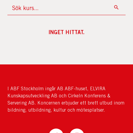
INGET HITTAT.
I ABF Stockholm ingår AB ABF-huset, ELVIRA
Kunskapsutveckling AB och Cirkeln Konferens &
Servering AB. Koncernen erbjuder ett brett utbud inom
bildning, utbildning, kultur och mötesplatser.