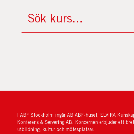
I ABF Stockholm ingår AB ABF-huset, ELVIRA Kunskap
Konferens & Servering AB. Koncernen erbjuder ett bre
utbildning, kultur och mötesplatser.