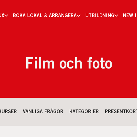
UX
BOKA LOKAL & ARRANGERA
UTBILDNING
NEW 
Film och foto
KURSER
VANLIGA FRÅGOR
KATEGORIER
PRESENTKOR