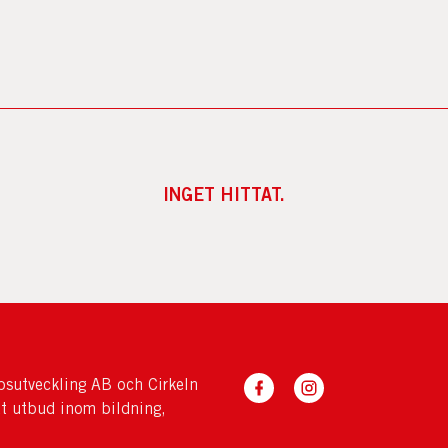
INGET HITTAT.
sutveckling AB och Cirkeln
tt utbud inom bildning,