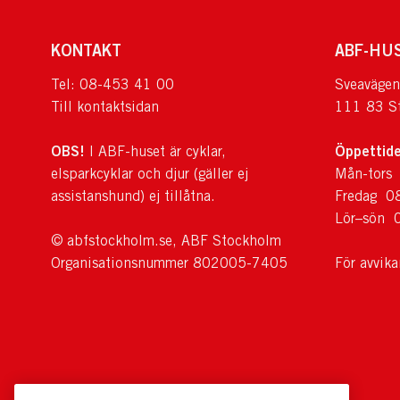
KONTAKT
ABF-HU
Tel: 08-453 41 00
Sveavägen
Till kontaktsidan
111 83 S
OBS!
Öppettide
I ABF-huset är cyklar,
elsparkcyklar och djur (gäller ej
Mån-tors
assistanshund) ej tillåtna.
Fredag 0
Lör–sön 
© abfstockholm.se, ABF Stockholm
Organisationsnummer 802005-7405
För avvik