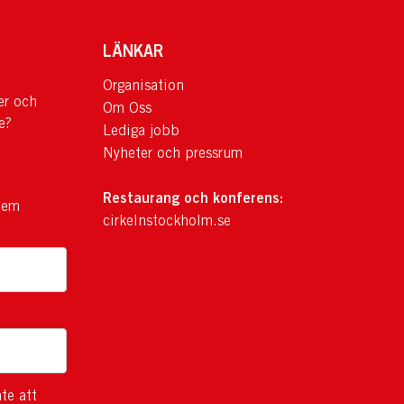
LÄNKAR
Organisation
er och
Om Oss
e?
Lediga jobb
Nyheter och pressrum
Restaurang och konferens:
lem
cirkelnstockholm.se
te att