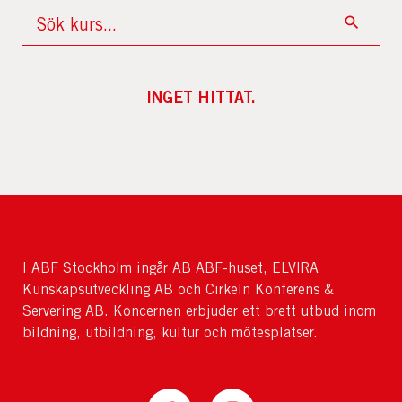
INGET HITTAT.
I ABF Stockholm ingår AB ABF-huset, ELVIRA
Kunskapsutveckling AB och Cirkeln Konferens &
Servering AB. Koncernen erbjuder ett brett utbud inom
bildning, utbildning, kultur och mötesplatser.