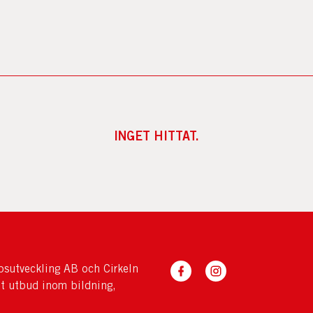
INGET HITTAT.
sutveckling AB och Cirkeln
tt utbud inom bildning,