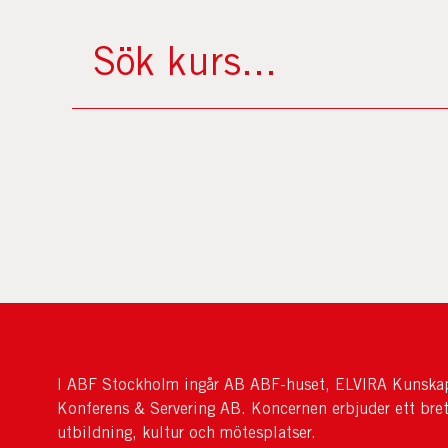
I ABF Stockholm ingår AB ABF-huset, ELVIRA Kunskap
Konferens & Servering AB. Koncernen erbjuder ett bre
utbildning, kultur och mötesplatser.