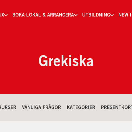
UX
BOKA LOKAL & ARRANGERA
UTBILDNING
NEW 
Grekiska
KURSER
VANLIGA FRÅGOR
KATEGORIER
PRESENTKOR