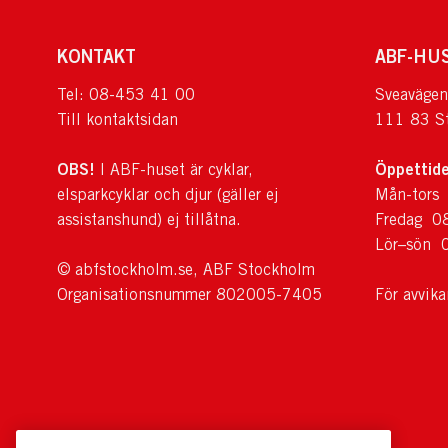
KONTAKT
ABF-HU
Tel: 08-453 41 00
Sveavägen
Till kontaktsidan
111 83 S
OBS!
Öppettide
I ABF-huset är cyklar,
elsparkcyklar och djur (gäller ej
Mån-tors
assistanshund) ej tillåtna.
Fredag 0
Lör–sön 
© abfstockholm.se, ABF Stockholm
Organisationsnummer 802005-7405
För avvik