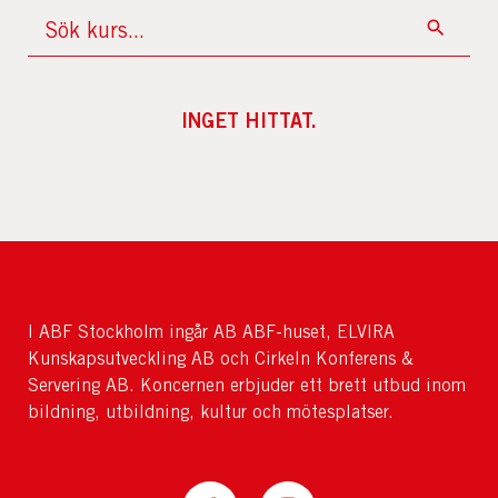
INGET HITTAT.
I ABF Stockholm ingår AB ABF-huset, ELVIRA
Kunskapsutveckling AB och Cirkeln Konferens &
Servering AB. Koncernen erbjuder ett brett utbud inom
bildning, utbildning, kultur och mötesplatser.