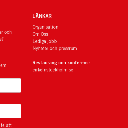
LÄNKAR
Organisation
er och
Om Oss
e?
Lediga jobb
Nyheter och pressrum
Restaurang och konferens:
lem
cirkelnstockholm.se
te att