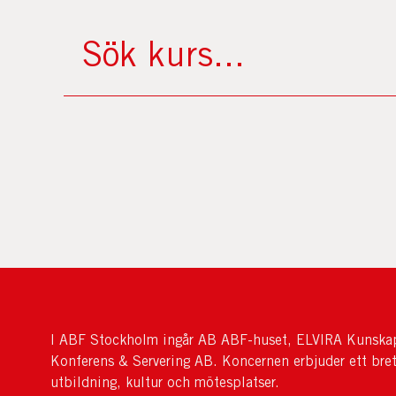
I ABF Stockholm ingår AB ABF-huset, ELVIRA Kunskap
Konferens & Servering AB. Koncernen erbjuder ett bre
utbildning, kultur och mötesplatser.