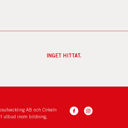
INGET HITTAT.
sutveckling AB och Cirkeln
tt utbud inom bildning,