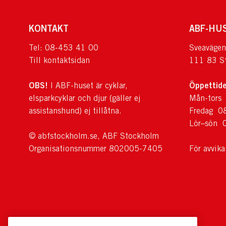
KONTAKT
ABF-HU
Tel: 08-453 41 00
Sveavägen
Till kontaktsidan
111 83 S
OBS!
Öppettide
I ABF-huset är cyklar,
elsparkcyklar och djur (gäller ej
Mån-tors
assistanshund) ej tillåtna.
Fredag 0
Lör–sön 
© abfstockholm.se, ABF Stockholm
Organisationsnummer 802005-7405
För avvik