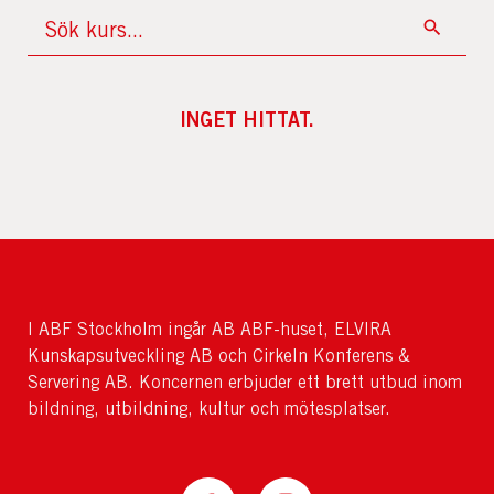
INGET HITTAT.
I ABF Stockholm ingår AB ABF-huset, ELVIRA
Kunskapsutveckling AB och Cirkeln Konferens &
Servering AB. Koncernen erbjuder ett brett utbud inom
bildning, utbildning, kultur och mötesplatser.