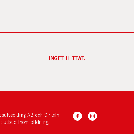
INGET HITTAT.
sutveckling AB och Cirkeln
tt utbud inom bildning,