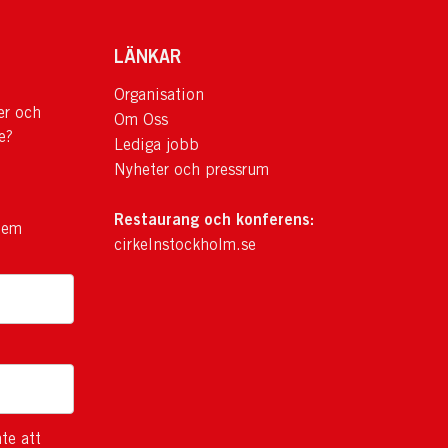
LÄNKAR
Organisation
er och
Om Oss
e?
Lediga jobb
Nyheter och pressrum
Restaurang och konferens:
lem
cirkelnstockholm.se
te att