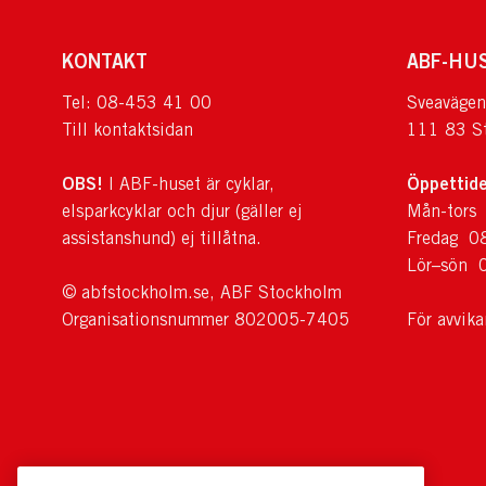
KONTAKT
ABF-HU
Tel: 08-453 41 00
Sveavägen
Till kontaktsidan
111 83 S
OBS!
Öppettide
I ABF-huset är cyklar,
elsparkcyklar och djur (gäller ej
Mån-tors
assistanshund) ej tillåtna.
Fredag 0
Lör–sön 
© abfstockholm.se, ABF Stockholm
Organisationsnummer 802005-7405
För avvik