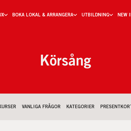
UX
BOKA LOKAL & ARRANGERA
UTBILDNING
NEW 
Körsång
KURSER
VANLIGA FRÅGOR
KATEGORIER
PRESENTKOR