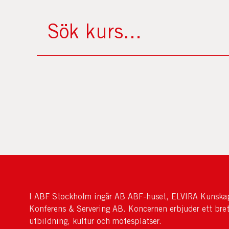
I ABF Stockholm ingår AB ABF-huset, ELVIRA Kunskap
Konferens & Servering AB. Koncernen erbjuder ett bre
utbildning, kultur och mötesplatser.