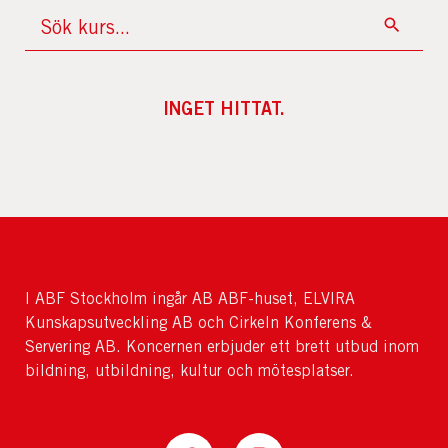
INGET HITTAT.
I ABF Stockholm ingår AB ABF-huset, ELVIRA
Kunskapsutveckling AB och Cirkeln Konferens &
Servering AB. Koncernen erbjuder ett brett utbud inom
bildning, utbildning, kultur och mötesplatser.