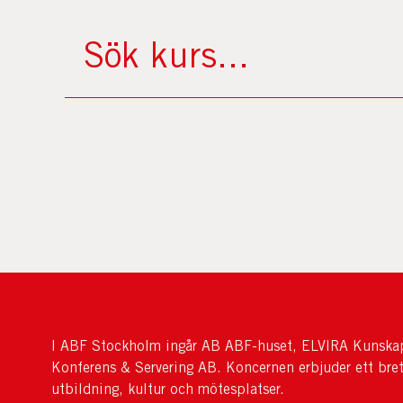
I ABF Stockholm ingår AB ABF-huset, ELVIRA Kunskap
Konferens & Servering AB. Koncernen erbjuder ett bre
utbildning, kultur och mötesplatser.