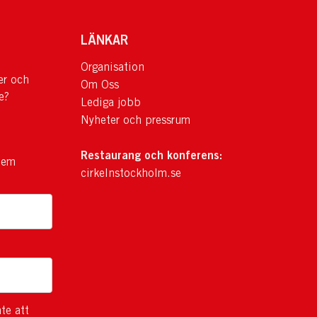
LÄNKAR
Organisation
er och
Om Oss
e?
Lediga jobb
Nyheter och pressrum
Restaurang och konferens:
lem
cirkelnstockholm.se
te att