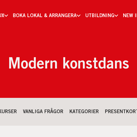
UX
BOKA LOKAL & ARRANGERA
UTBILDNING
NEW 
Modern konstdans
KURSER
VANLIGA FRÅGOR
KATEGORIER
PRESENTKOR