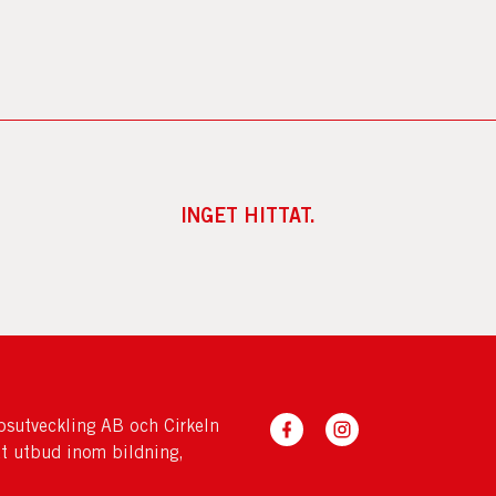
INGET HITTAT.
sutveckling AB och Cirkeln
tt utbud inom bildning,