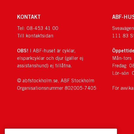
KONTAKT
ABF-HU
Tel: 08-453 41 00
Sveavägen
Till kontaktsidan
111 83 S
OBS!
Öppettide
I ABF-huset är cyklar,
elsparkcyklar och djur (gäller ej
Mån-tors
assistanshund) ej tillåtna.
Fredag 0
Lör–sön 
© abfstockholm.se, ABF Stockholm
Organisationsnummer 802005-7405
För avvik