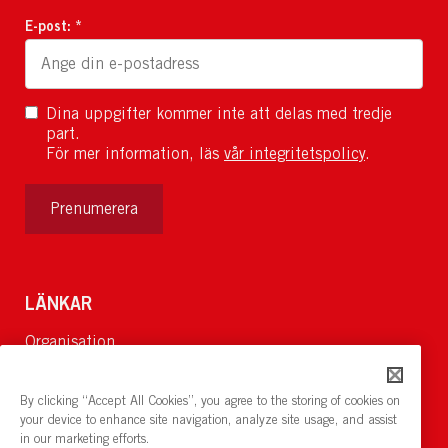
E-post: *
Dina uppgifter kommer inte att delas med tredje
part.
För mer information, läs
vår integritetspolicy
.
Prenumerera
LÄNKAR
Organisation
Om Oss
Lediga jobb
By clicking “Accept All Cookies”, you agree to the storing of cookies on
Nyheter och pressrum
your device to enhance site navigation, analyze site usage, and assist
in our marketing efforts.