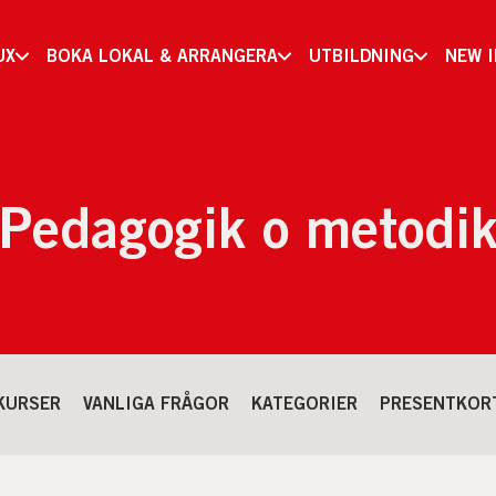
UX
BOKA LOKAL & ARRANGERA
UTBILDNING
NEW 
Pedagogik o metodi
KURSER
VANLIGA FRÅGOR
KATEGORIER
PRESENTKOR