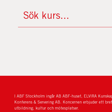
I ABF Stockholm ingår AB ABF-huset, ELVIRA Kunskap
Konferens & Servering AB. Koncernen erbjuder ett bre
utbildning, kultur och mötesplatser.