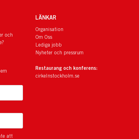
LÄNKAR
Organisation
er och
Om Oss
e?
Lediga jobb
Nyheter och pressrum
Restaurang och konferens:
lem
cirkelnstockholm.se
te att