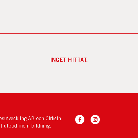
INGET HITTAT.
sutveckling AB och Cirkeln
tt utbud inom bildning,