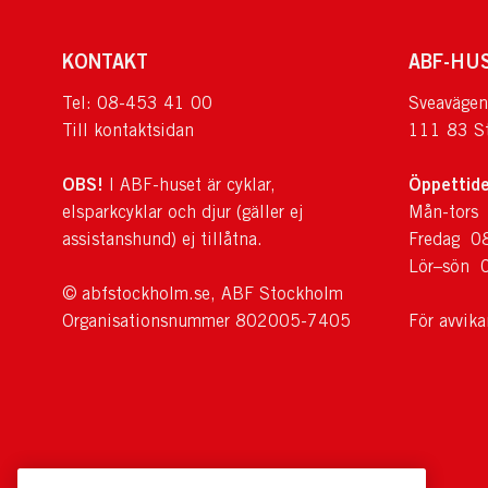
KONTAKT
ABF-HU
Tel: 08-453 41 00
Sveavägen
Till kontaktsidan
111 83 S
OBS!
Öppettide
I ABF-huset är cyklar,
elsparkcyklar och djur (gäller ej
Mån-tors
assistanshund) ej tillåtna.
Fredag 0
Lör–sön 
© abfstockholm.se, ABF Stockholm
Organisationsnummer 802005-7405
För avvik