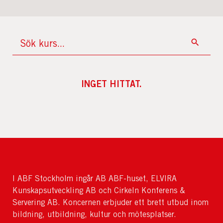
INGET HITTAT.
I ABF Stockholm ingår AB ABF-huset, ELVIRA
Kunskapsutveckling AB och Cirkeln Konferens &
Servering AB. Koncernen erbjuder ett brett utbud inom
bildning, utbildning, kultur och mötesplatser.