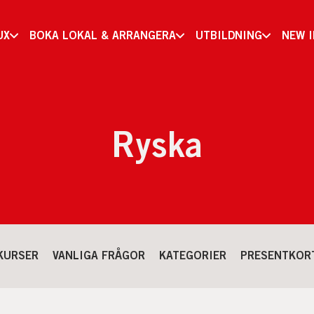
UX
BOKA LOKAL & ARRANGERA
UTBILDNING
NEW 
Ryska
KURSER
VANLIGA FRÅGOR
KATEGORIER
PRESENTKOR