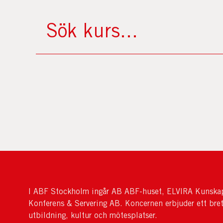
I ABF Stockholm ingår AB ABF-huset, ELVIRA Kunskap
Konferens & Servering AB. Koncernen erbjuder ett bre
utbildning, kultur och mötesplatser.