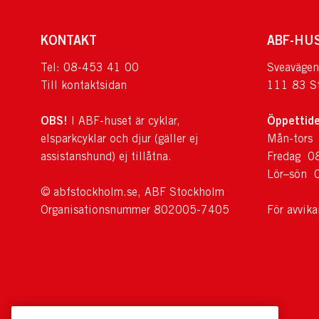
KONTAKT
ABF-HU
Tel: 08-453 41 00
Sveavägen
Till kontaktsidan
111 83 S
OBS!
Öppettide
I ABF-huset är cyklar,
elsparkcyklar och djur (gäller ej
Mån-tors
assistanshund) ej tillåtna.
Fredag 0
Lör–sön 
© abfstockholm.se, ABF Stockholm
Organisationsnummer 802005-7405
För avvik