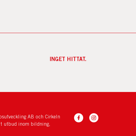
INGET HITTAT.
sutveckling AB och Cirkeln
tt utbud inom bildning,