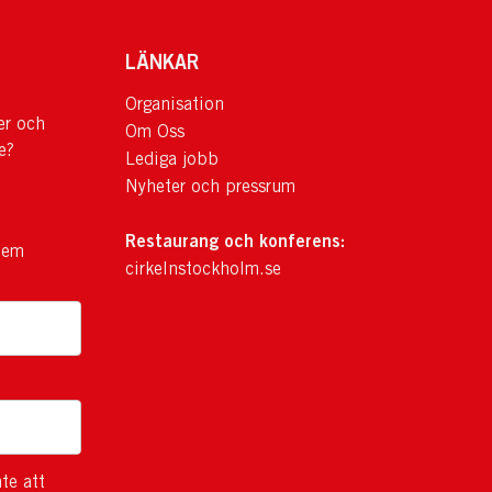
LÄNKAR
Organisation
er och
Om Oss
e?
Lediga jobb
Nyheter och pressrum
Restaurang och konferens:
lem
cirkelnstockholm.se
te att