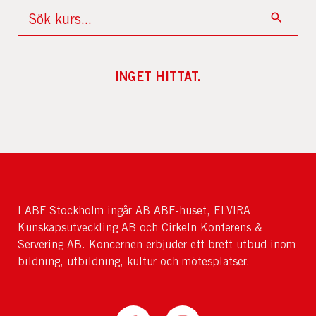
INGET HITTAT.
I ABF Stockholm ingår AB ABF-huset, ELVIRA
Kunskapsutveckling AB och Cirkeln Konferens &
Servering AB. Koncernen erbjuder ett brett utbud inom
bildning, utbildning, kultur och mötesplatser.